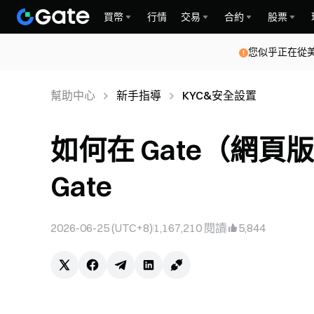
買幣
行情
交易
合約
股票
您似乎正在從
幫助中心
新手指導
KYC&安全設置
如何在 Gate（網頁
Gate
2026-06-25 (UTC+8)
1,167,210
閱讀
5,844