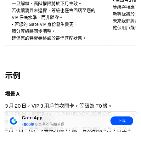
• 若單月消費
一旦解鎖，高階權限將於下月生效。
等級將相應下
若後續消費未達標，等級也僅會回落至您的
新等級將於下
VIP 保底水準，而非歸零。
未來我們將實
• 若您的 Gate VIP 身份發生變更，
確保用戶能享
積分等級將同步調整，
確保您的特權始終處於最佳匹配狀態。
示例
場景 A
3 月 20 日，VIP 3 用戶首次開卡，等級為 T0 級。
3 月 25 日，他們進行了 1,000 USD 的待結算交易。
Gate App
3 月 28 日，交易確認。
下載
4500萬
交易者的信賴首選
4 月 1 日，用戶卡等級升為 T1 級，有效期為 4 月 1 日至 4
月 30 日。