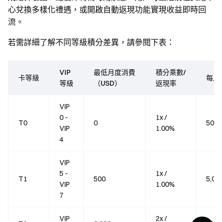
心兌換多樣化禮遇，或開啟自動返現功能實現收益即時回
流。
若需詳細了解不同等級積分差異，請參閱下表：
VIP
最低月度消費
積分乘數/
卡等級
每月
等級
（USD）
返現率
VIP
0 -
1x /
T0
0
500
VIP
1.00%
4
VIP
5 -
1x /
T1
500
5,00
VIP
1.00%
7
VIP
2x /