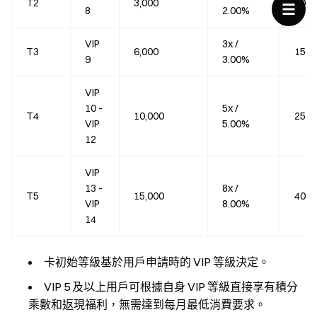
T2
3,000
10,0
8
2.00%
VIP
3x /
T3
6,000
15,0
9
3.00%
VIP
10 -
5x /
T4
10,000
25,0
VIP
5.00%
12
VIP
13 -
8x /
T5
15,000
40,0
VIP
8.00%
14
卡初始等級基於用戶申請時的 VIP 等級決定。
VIP 5 及以上用戶可根據自身 VIP 等級直接享有積分
乘數和返現福利，無需達到每月最低消費要求。