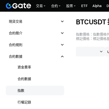
交易
合約
股票
ETF
Alpha
D
BTCUSD
現貨交易
合約簡介
指數價格：指數價格代
標記價格：標記價格基
合約規則
合約數據
資金費率
合約數據
指數
行權記錄