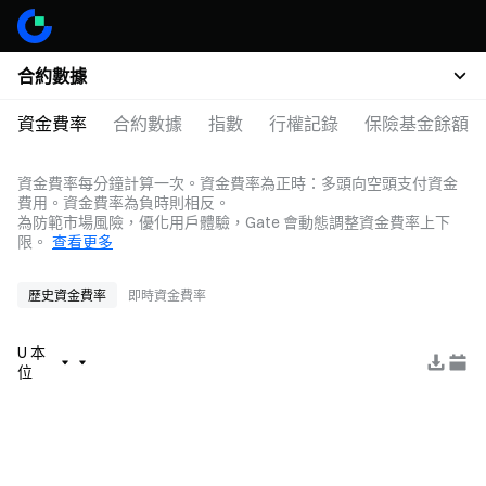
合約數據
資金費率
合約數據
指數
行權記錄
保險基金餘額
資金費率每分鐘計算一次。資金費率為正時：多頭向空頭支付資金
費用。資金費率為負時則相反。
為防範市場風險，優化用戶體驗，Gate 會動態調整資金費率上下
限。
查看更多
歷史資金費率
即時資金費率
U 本
位