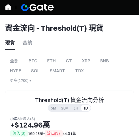
資金流向 - Threshold(T) 現貨
現貨
合約
全部
BTC
ETH
GT
XRP
BNB
HYPE
SOL
SMART
TRX
更多
(
1700
)
Threshold(T) 資金流向分析
5M
30M
1H
1D
小单
/
淨流入($)
+$124.96萬
流入($)
流出($)
169.28萬
44.31萬