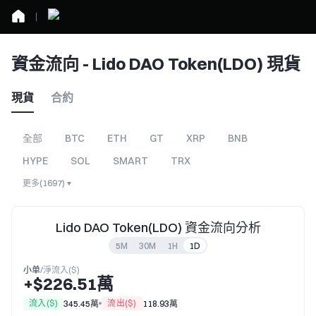
資金流向 - Lido DAO Token(LDO) 現貨
現貨
合約
全部
BTC
ETH
GT
XRP
BNB
HYPE
SOL
SMART
TRX
更多
(
1697
)
Lido DAO Token(LDO) 資金流向分析
5M
30M
1H
1D
小单
/
淨流入($)
+$226.51萬
流入($)
流出($)
345.45萬
118.93萬