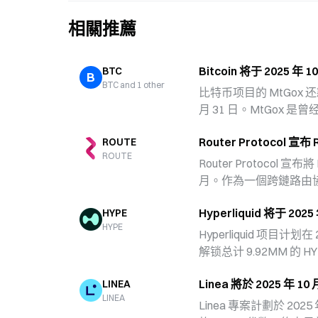
相關推薦
Bitcoin 将于 2025 年
BTC
B
BTC and 1 other
比特币项目的 MtGox 还
月 31 日。MtGox
安全漏洞导致大量比特
Router Protocol 
ROUTE
受影响用户。在加密货
ROUTE
题一直备受关注，此次
Router Protocol 
的持续解决努力。
月。作為一個跨鏈路由
代幣經濟模型與市場流
Hyperliquid 将于 20
HYPE
市場環境下對長期發展
HYPE
幣釋放節奏來穩定專案
Hyperliquid 项目计划在 
解锁总计 9.92MM 的
化金融的项目，Hyperl
Linea 將於 2025 年 
LINEA
体验和流动性。随着 W
LINEA
件可能会对市场流动性
Linea 專案計劃於 2025 年