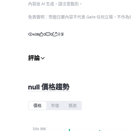
內容由 AI 生成，請注意甄別。
免責聲明：幣圈日曆內容不代表 Gate 任何立場，不
406
0
0
分享
評論
null 價格趨勢
價格
市值
預測