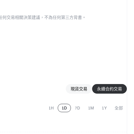
作為任何交易相關決策建議，不為任何第三方背書。
現貨交易
永續合約交易
1H
1D
7D
1M
1Y
全部