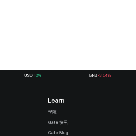
USDT
0
%
BNB
-3.14
%
Learn
學院
Gate 快訊
Gate Blog