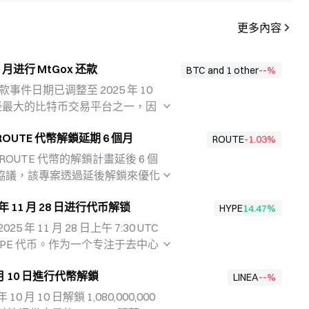
更多內容
 10 月进行 MtGox 还款
BTC and 1 other
--
%
款事件日期已调整至 2025 年 10
 是曾经最大的比特币交易平台之一，因
币丢失。此次还款计划是为了补偿
宣布 ROUTE 代幣解鎖延期 6 個月
币行业中，用户资产安全和信任问
ROUTE
-1.03
%
事件也反映了行业对历史遗留问题
宣布將 ROUTE 代幣的解鎖計畫延後 6 個
協議，該專案透過延後解鎖來優化
動性管理。此舉反映專案方在當前
25 年 11 月 28 日进行代币解锁
的謹慎規劃，旨在透過更科學的代
HYPE
14.47
%
生態。
2025 年 11 月 28 日上午 7:30 UTC
 HYPE 代币。作为一个专注于去中心
iquid 致力于通过创新技术提升用户
10 月 10 日進行代幣解鎖
eb3 技术的不断发展，代币解锁事
LINEA
--
%
产生重要影响，并为投资者提供新
 10 月 10 日解鎖 1,080,000,000