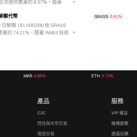
目前流通供應量的 6.57%。隨著
，代幣解鎖事件通常會對市場產生顯
 日解鎖代幣
此類事件，以便更深入了解專案動
GRASS
-5.91
%
 日解鎖 181,000,000 枚 GRASS
 74.21%。隨著 Web3 技術
通常會對市場產生顯著影響。這類
，因此投資人需密切關注市場動
將為專案進一步發展提供資金支持，
流交易所的交易表現。
MKR
-4.65
%
ETH
-3.72
%
產品
服務
C2C
VIP 權益
閃兑與大宗交易
機構服務
現貨交易
建議反饋