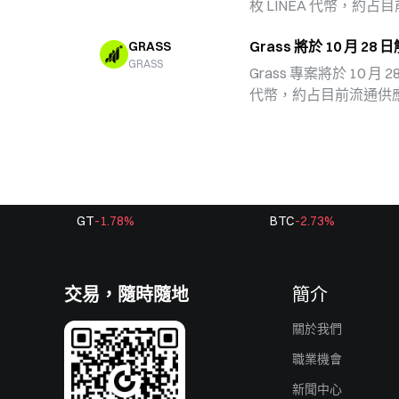
的机会。
枚 LINEA 代幣，約占
Web3 技術持續發展
Grass 將於 10 月 28
GRASS
著影響。投資人應關注
GRASS
態與市場趨勢。
Grass 專案將於 10 月 28
代幣，約占目前流通供應量的
的發展，代幣解鎖事件
事件可能導致價格波動
態。GRASS 的解鎖
同時也可能影響其在主
GT
-1.78
%
BTC
-2.73
%
交易，隨時隨地
簡介
關於我們
職業機會
新聞中心