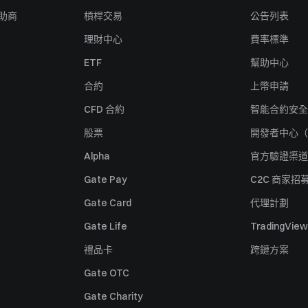
贊助商
槓桿交易
公告列表
理財中心
費率標準
ETF
幫助中心
合約
上幣申請
CFD 合約
智能合約安全
股票
開發者中心（
Alpha
官方驗證渠道
Gate Pay
C2C 商家招
Gate Card
代理計劃
Gate Life
TradingView
禮品卡
跨鏈方案
Gate OTC
Gate Charity