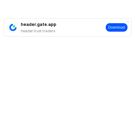
header.gate.app
Download
header.trust.traders
簡介
關於我們
產品
職業機會
C2C
服務
新聞中心
閃兑與大宗交易
VIP 權益
F1 紅牛車隊官方贊助商