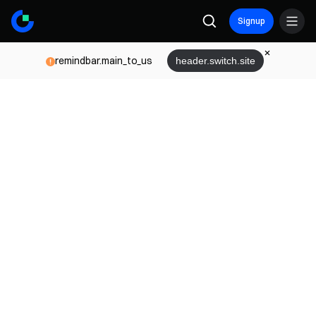
Signup
remindbar.main_to_us
header.switch.site