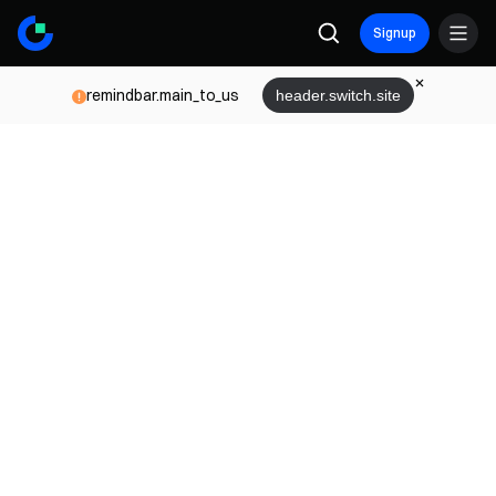
Signup
remindbar.main_to_us
header.switch.site