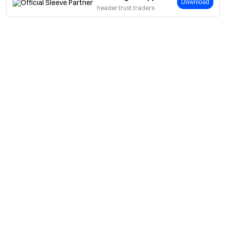
Download
header.trust.traders
簡介
關於我們
產品
職業機會
C2C
服務
新聞中心
閃兑與大宗交易
VIP 權益
F1 紅牛車隊官方贊助商
Learn
現貨交易
機構服務
用戶協議
學院
槓桿交易
建議反饋
風險警示
Gate 快訊
理財中心