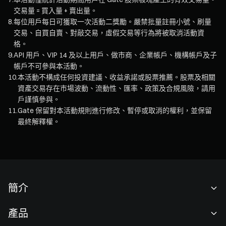
交易量 = 買入量 + 賣出量。
8
.
每位用戶每日可獲取一次活動二獎勵。嚴禁批量註冊小號、刷量
交易、自買自賣、對敲交易，虛假交易等行為將被取消活動資
格。
9
.
API 用戶、VIP 14 及以上用戶、做市商、企業帳戶、機構帳戶及子
帳戶不可參與本活動。
10
.
本活動不構成任何投資建議、收益承諾或股票推薦。股票及相關
資產交易存在市場波動、流動性、匯率、政策及合規風險，請用
戶謹慎參與。
11
.
Gate 保留對本活動規則進行修改、暫停或取消的權利，並保留
最終解釋權。
簡介
關於我們
產品
職業機會