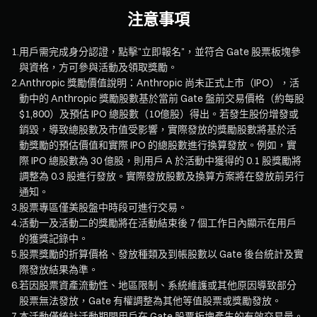
注意事項
1
.
用戶需完成身分認證，點擊"立即報名"，並符合 Gate 股票板塊參
與資格，方可參與活動及領取獎勵。
2
.
Anthropic 獎勵價值說明：Anthropic 尚未正式上市（IPO），活
動中的 Anthropic 獎勵股數基於當前 Gate 盤前交易價格（約每股
$1,800）及預估 IPO 總股數（10億股）得出。若發生股份增發或
銷毀，導致總股數及市值受影響，實際發放的獎勵股數將基於活
動獎勵的預估價值和實際 IPO 的總股數進行換算發放。例如，實
際 IPO 總股數為 30 億股，則用戶 A 於活動中獲得的 0.1 股獎勵將
調整為 0.3 股進行發放。實際發放股數及換算方案將在發放前另行
通知。
3
.
股票專區僅美股盤中時段可進行交易。
4
.
活動一及活動二的獎勵將在活動結束後 7 個工作日內顯示在用戶
的獲獎記錄中。
5
.
股票獎勵的折算價格、發放種類及到帳股數以 Gate 後台統計及實
際發放結果為準。
6
.
若因股票資產流動性、地區限制、系統維護或其他原因導致部分
股票無法發放，Gate 有權調整為其他等值股票或獎勵發放。
7
.
本活動僅統計活動期間用戶在 Gate 股票板塊產生的有效交易量。