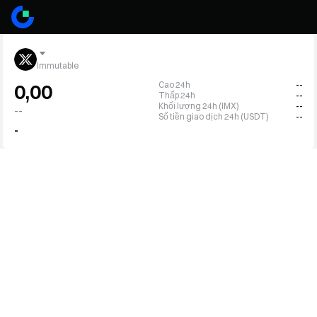
Immutable
Cao 24h
--
0,00
Thấp 24h
--
Khối lượng 24h (IMX)
--
--
Số tiền giao dịch 24h (USDT)
--
-