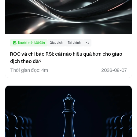
Người mới bắt đầu
Giao dịch
Tài chính
+
1
ROC và chỉ báo RSI: cái nào hiệu quả hơn cho giao
dịch theo đà?
Thời gian đọc
:
4m
2026-08-07