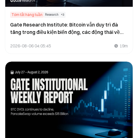
Tóm tắt hàng tuần
Research
+
3
Gate Research Institute: Bitcoin vẫn duy trì đà
tăng trong điều kiện biến động, các động thái về
quy định và việc stablecoin được chấp nhận đã
2026-08-06 04:05:45
19m
nâng cao tâm lý thị trường tổng quan