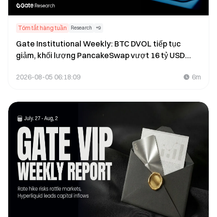
Tóm tắt hàng tuần
Research
+
9
Gate Institutional Weekly: BTC DVOL tiếp tục
giảm, khối lượng PancakeSwap vượt 16 tỷ USD
(ngày 27 tháng 7 – 2 tháng 8 năm 2026)
2026-08-05 06:18:09
6m