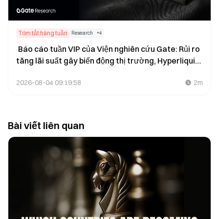
Tóm tắt hàng tuần
Research
+
4
Báo cáo tuần VIP của Viện nghiên cứu Gate: Rủi ro
tăng lãi suất gây biến động thị trường, Hyperliquid
thúc đẩy dòng vốn chảy vào (ngày 27 tháng 7 năm
2026-08-04 09:19:58
2m
2026 – ngày 2 tháng 8 năm 2026)
Bài viết liên quan