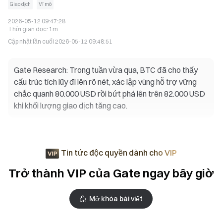
Giao dịch
Vĩ mô
2026-05-12 09:47:28
Thời gian đọc
:
1m
Cập nhật lần cuối
2026-05-12 09:48:51
Gate Research: Trong tuần vừa qua, BTC đã cho thấy
cấu trúc tích lũy đi lên rõ nét, xác lập vùng hỗ trợ vững
chắc quanh 80.000 USD rồi bứt phá lên trên 82.000 USD
khi khối lượng giao dịch tăng cao.
Tin tức độc quyền dành cho VIP
Trở thành VIP của Gate ngay bây giờ
Mở khóa bài viết