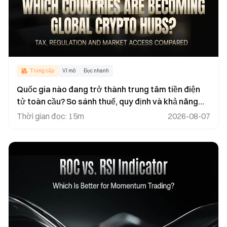
Trung cấp
Vĩ mô
Đọc nhanh
Quốc gia nào đang trở thành trung tâm tiền điện
tử toàn cầu? So sánh thuế, quy định và khả năng
tiếp cận thị trường
Thời gian đọc
:
15m
2026-08-07