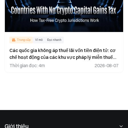
Trung cấp
Vĩ mô
Đọc nhanh
Các quốc gia không áp thuế lãi vốn tiền điện tử: cơ
chế hoạt động của các khu vực pháp lý miễn thuế
tiền điện tử
Thời gian đọc
:
4m
2026-08-07
Giới thiệu