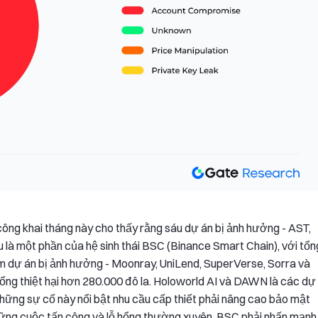
 công khai tháng này cho thấy rằng sáu dự án bị ảnh hưởng - AST,
à một phần của hệ sinh thái BSC (Binance Smart Chain), với tổn
năm dự án bị ảnh hưởng - Moonray, UniLend, SuperVerse, Sorra và
ổng thiệt hại hơn 280.000 đô la. Holoworld AI và DAWN là các dự
Những sự cố này nổi bật nhu cầu cấp thiết phải nâng cao bảo mật
những cuộc tấn công và lỗ hổng thường xuyên, BSC phải nhấn mạnh