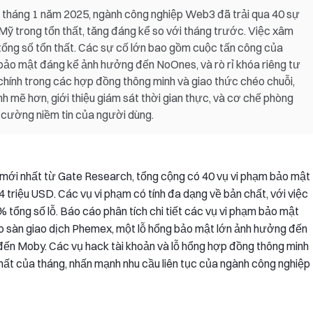
 tháng 1 năm 2025, ngành công nghiệp Web3 đã trải qua 40 sự
 Mỹ trong tổn thất, tăng đáng kể so với tháng trước. Việc xâm
 tổng số tổn thất. Các sự cố lớn bao gồm cuộc tấn công của
bảo mật đáng kể ảnh hưởng đến NoOnes, và rò rỉ khóa riêng tư
o chính trong các hợp đồng thông minh và giao thức chéo chuỗi,
 mẽ hơn, giới thiệu giám sát thời gian thực, và cơ chế phòng
g cường niềm tin của người dùng.
ới nhất từ Gate Research, tổng cộng có 40 vụ vi phạm bảo mật
 triệu USD. Các vụ vi phạm có tính đa dạng về bản chất, với việc
 tổng số lỗ. Báo cáo phân tích chi tiết các vụ vi phạm bảo mật
o sàn giao dịch Phemex, một lỗ hổng bảo mật lớn ảnh hưởng đến
đến Moby. Các vụ hack tài khoản và lỗ hổng hợp đồng thông minh
hất của tháng, nhấn mạnh nhu cầu liên tục của ngành công nghiệp