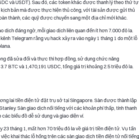
SDC và USDT). Sau đó, các token khác được thanh lý theo thứ tự
 kịch bản mà được thực hiện thủ công, với tài sản được gửi thủ
hoàn thành, các quỹ được chuyển sang một địa chỉ mới khác.
 dịch đáng ngờ, mỗi giao dịch liên quan đến ít hơn 7.000 đô la.
kênh Telegram rằng vụ hack xảy ra vào ngày 1 tháng 1 do một lỗ
olana.
 công đã sửa đổi và thực thi hợp đồng, sử dụng chức năng
BTC và 1,470,191 USDC, tổng giá trị khoảng 2.5 triệu đô la.
ng lai tiền điện tử đặt trụ sở tại Singapore. Sàn được thành lập
nley. Sàn giao dịch nổi tiếng với các khoản phí thấp, tính thanh
các biểu đồ dễ sử dụng và giao diện ví.
3 tháng 1, mất hơn 70 triệu đô la về giá trị tiền điện tử. Vụ tấn
ệc khai thác lỗ hổng trên các sàn giao dịch tiền điện tử nổi tiến