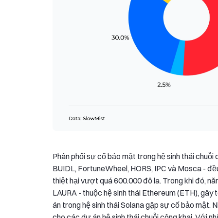
Phân phối sự cố bảo mật trong hệ sinh thái chuỗi
BUIDL, FortuneWheel, HORS, IPC và Mosca - đều l
thiệt hại vượt quá 600.000 đô la. Trong khi đó, 
LAURA - thuộc hệ sinh thái Ethereum (ETH), gây t
án trong hệ sinh thái Solana gặp sự cố bảo mật. 
cho các dự án hệ sinh thái chuỗi công khai. Với 