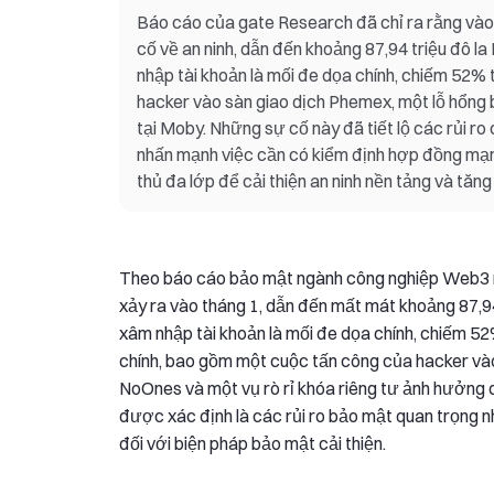
Báo cáo của gate Research đã chỉ ra rằng vào
cố về an ninh, dẫn đến khoảng 87,94 triệu đô la
nhập tài khoản là mối đe dọa chính, chiếm 52%
hacker vào sàn giao dịch Phemex, một lỗ hổng 
tại Moby. Những sự cố này đã tiết lộ các rủi r
nhấn mạnh việc cần có kiểm định hợp đồng mạnh
thủ đa lớp để cải thiện an ninh nền tảng và tăn
Theo báo cáo bảo mật ngành công nghiệp Web3 m
xảy ra vào tháng 1, dẫn đến mất mát khoảng 87,94
xâm nhập tài khoản là mối đe dọa chính, chiếm 52%
chính, bao gồm một cuộc tấn công của hacker và
NoOnes và một vụ rò rỉ khóa riêng tư ảnh hưởng 
được xác định là các rủi ro bảo mật quan trọng n
đối với biện pháp bảo mật cải thiện.