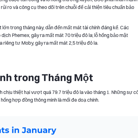
ủi ro và công cụ theo dõi trên chuỗi để cải thiện tiêu chuẩn bảo
 lớn trong tháng này, dẫn đến mất mát tài chính đáng kể. Các
dịch Phemex, gây ra mất mát 70 triệu đô la; lỗ hổng bảo mật
a riêng tư Moby, gây ra mất mát 2,5 triệu đô la.
ính trong Tháng Một
h chịu thiệt hại vượt quá 79.7 triệu đô la vào tháng 1. Những sự c
 hổng hợp đồng thông minh là mối đe doạ chính.