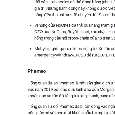
đổi các stablecoins có thể đóng băng (như U
giá trị. Những hành động này không được viết
công đến địa chỉ mới để chuyển đổi. Sau khi 
Ví nóng của NoOnes đã trải qua hàng trăm giao
CEO của NoOnes, Ray Youssef, xác nhận trên 
hổng trong cầu nối cross-chain của họ trên S
Moby bị nghi ngờ rò rỉ khóa riêng tư. Kẻ tấn
emergencyWithdrawERC20 để rút 207 ETH, 3.7 
Phemex
Tổng quan dự án: Phemex là một sàn giao dịch tươ
vào năm 2019 bởi các cựu lãnh đạo của Morgan Sta
khoản cao và tốc độ tăng trưởng nhanh, cung cấp 
Tổng quan sự cố: Phemex đã bị tấn công vào ngày 2
công này có vẻ theo một khuôn mẫu tương tự với vi