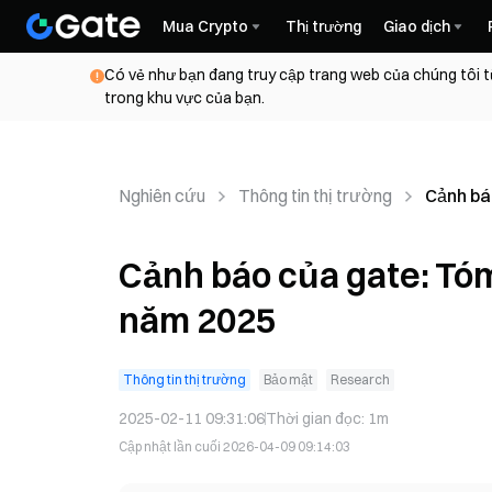
Mua Crypto
Thị trường
Giao dịch
Có vẻ như bạn đang truy cập trang web của chúng tôi t
trong khu vực của bạn.
Nghiên cứu
Thông tin thị trường
Cảnh bá
sự cố b
2025
Cảnh báo của gate: Tóm
năm 2025
Thông tin thị trường
Bảo mật
Research
2025-02-11 09:31:06
Thời gian đọc
:
1m
Cập nhật lần cuối
2026-04-09 09:14:03