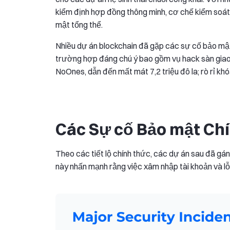
kiểm định hợp đồng thông minh, cơ chế kiểm soát r
mật tổng thể.
Nhiều dự án blockchain đã gặp các sự cố bảo mật
trường hợp đáng chú ý bao gồm vụ hack sàn giao 
NoOnes, dẫn đến mất mát 7,2 triệu đô la; rò rỉ khó
Các Sự cố Bảo mật Ch
Theo các tiết lộ chính thức, các dự án sau đã gán
này nhấn mạnh rằng việc xâm nhập tài khoản và lỗ