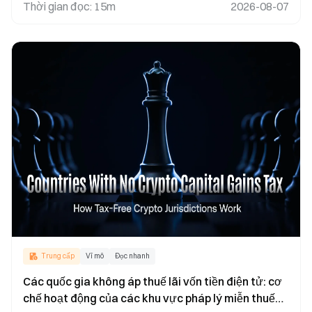
tiếp cận thị trường
Thời gian đọc
:
15m
2026-08-07
Trung cấp
Vĩ mô
Đọc nhanh
Các quốc gia không áp thuế lãi vốn tiền điện tử: cơ
chế hoạt động của các khu vực pháp lý miễn thuế