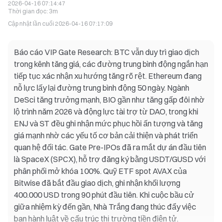
2026-04-16 07:14:47
Thời gian đọc
:
3m
Cập nhật lần cuối
2026-04-16 07:17:09
Báo cáo VIP Gate Research: BTC vẫn duy trì giao dịch
trong kênh tăng giá, các đường trung bình động ngắn hạn
tiếp tục xác nhận xu hướng tăng rõ rệt. Ethereum đang
nỗ lực lấy lại đường trung bình động 50 ngày. Ngành
DeSci tăng trưởng mạnh, BIO gần như tăng gấp đôi nhờ
lộ trình năm 2026 và động lực tài trợ từ DAO, trong khi
ENJ và ST đều ghi nhận mức phục hồi ấn tượng và tăng
giá mạnh nhờ các yếu tố cơ bản cải thiện và phát triển
quan hệ đối tác. Gate Pre-IPOs đã ra mắt dự án đầu tiên
là SpaceX (SPCX), hỗ trợ đăng ký bằng USDT/GUSD với
phân phối mở khóa 100%. Quỹ ETF spot AVAX của
Bitwise đã bắt đầu giao dịch, ghi nhận khối lượng
400.000 USD trong 90 phút đầu tiên. Khi cuộc bầu cử
giữa nhiệm kỳ đến gần, Nhà Trắng đang thúc đẩy việc
ban hành luật về cấu trúc thị trường tiền điện tử.