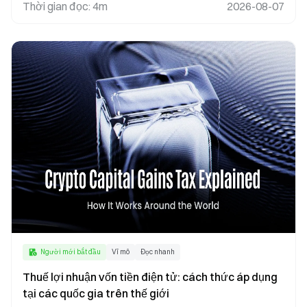
tiền điện tử
Thời gian đọc
:
4m
2026-08-07
Người mới bắt đầu
Vĩ mô
Đọc nhanh
Thuế lợi nhuận vốn tiền điện tử: cách thức áp dụng
tại các quốc gia trên thế giới