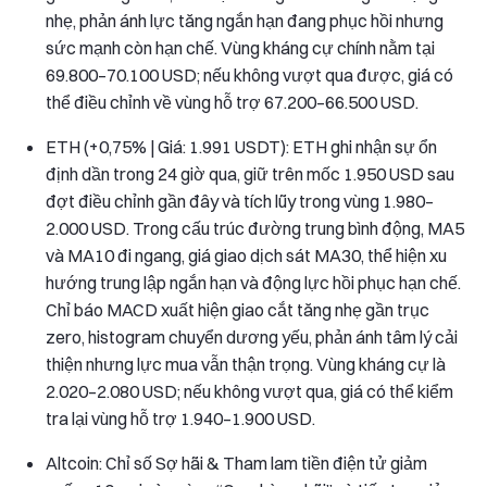
nhẹ, phản ánh lực tăng ngắn hạn đang phục hồi nhưng
sức mạnh còn hạn chế. Vùng kháng cự chính nằm tại
69.800–70.100 USD; nếu không vượt qua được, giá có
thể điều chỉnh về vùng hỗ trợ 67.200–66.500 USD.
ETH (+0,75% | Giá: 1.991 USDT): ETH ghi nhận sự ổn
định dần trong 24 giờ qua, giữ trên mốc 1.950 USD sau
đợt điều chỉnh gần đây và tích lũy trong vùng 1.980–
2.000 USD. Trong cấu trúc đường trung bình động, MA5
và MA10 đi ngang, giá giao dịch sát MA30, thể hiện xu
hướng trung lập ngắn hạn và động lực hồi phục hạn chế.
Chỉ báo MACD xuất hiện giao cắt tăng nhẹ gần trục
zero, histogram chuyển dương yếu, phản ánh tâm lý cải
thiện nhưng lực mua vẫn thận trọng. Vùng kháng cự là
2.020–2.080 USD; nếu không vượt qua, giá có thể kiểm
tra lại vùng hỗ trợ 1.940–1.900 USD.
Altcoin: Chỉ số Sợ hãi & Tham lam tiền điện tử giảm