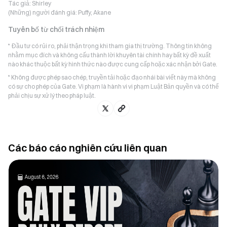
Tác giả:
Shirley
(Những) người đánh giá:
Puffy, Akane
Tuyên bố từ chối trách nhiệm
* Đầu tư có rủi ro, phải thận trọng khi tham gia thị trường. Thông tin không
nhằm mục đích và không cấu thành lời khuyên tài chính hay bất kỳ đề xuất
nào khác thuộc bất kỳ hình thức nào được cung cấp hoặc xác nhận bởi Gate.
* Không được phép sao chép, truyền tải hoặc đạo nhái bài viết này mà không
có sự cho phép của Gate. Vi phạm là hành vi vi phạm Luật Bản quyền và có thể
phải chịu sự xử lý theo pháp luật.
Các báo cáo nghiên cứu liên quan