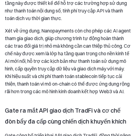
tầng này được thiết kế để hỗ trợ các trường hợp sử dụng
như thanh toán nội dung số, tính phí truy cập API và thanh
toán dịch vụ thời gian thực.
Xét về ứng dụng, Nanopayments còn cho phép các AI agent
tham gia giao dịch, giúp chương trình tự động hoàn thành
các trao đổi giá trị nhỏ mà không cần can thiệp thủ công. Cơ
chế này được xem là lớp hạ tầng quan trọng cho nền kinh tế
AI mới nổi, hỗ trợ các kịch bản như thanh toán sử dụng mô
hình, cấp quyền truy cập dữ liệu và giao dịch máy với máy.
Khi hiệu suất và chi phí thanh toán stablecoin tiếp tục cải
thiện, thanh toán vi mô on-chain có thể được ứng dụng rộng
rãi hơn trong các mô hình kinh doanh kết hợp Web3 và AI.
Gate ra mắt API giao dịch TradFi và cơ chế
đòn bẩy đa cấp cùng chiến dịch khuyến khích
Gate công bố triển khai API giao dịch TradFi, đồng thời nâng