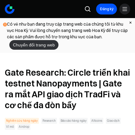
Đăng ký
Có vẻ như bạn đang truy cập trang web của chúng tôi từ khu
vực Hoa Kỳ. Vui lòng chuyển sang trang web Hoa Kỳ để truy cập
các sản phẩm được hỗ trợ trong khu vực của bạn.
Chuyển đổi trang web
Gate Research: Circle triển khai
testnet Nanopayments | Gate
ra mắt API giao dịch TradFi và
cơ chế đa đòn bẩy
Nghiên cứu hàng ngày
Research
Báo cáo hàng ngày
Altcoins
Giao dịch
Vĩ mô
Airdrop