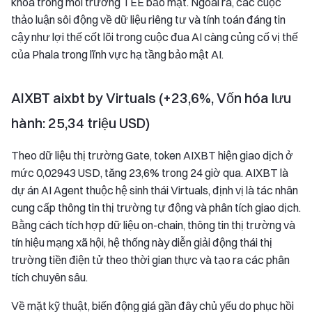
khóa trong môi trường TEE bảo mật. Ngoài ra, các cuộc
thảo luận sôi động về dữ liệu riêng tư và tính toán đáng tin
cậy như lợi thế cốt lõi trong cuộc đua AI càng củng cố vị thế
của Phala trong lĩnh vực hạ tầng bảo mật AI.
AIXBT aixbt by Virtuals (+23,6%, Vốn hóa lưu
hành: 25,34 triệu USD)
Theo dữ liệu thị trường Gate, token AIXBT hiện giao dịch ở
mức 0,02943 USD, tăng 23,6% trong 24 giờ qua. AIXBT là
dự án AI Agent thuộc hệ sinh thái Virtuals, định vị là tác nhân
cung cấp thông tin thị trường tự động và phân tích giao dịch.
Bằng cách tích hợp dữ liệu on-chain, thông tin thị trường và
tín hiệu mạng xã hội, hệ thống này diễn giải động thái thị
trường tiền điện tử theo thời gian thực và tạo ra các phân
tích chuyên sâu.
Về mặt kỹ thuật, biến động giá gần đây chủ yếu do phục hồi