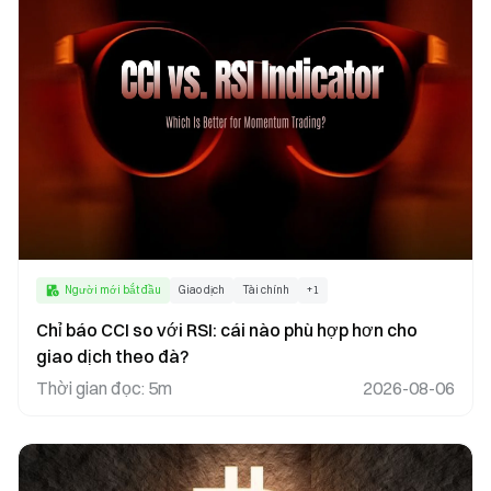
Người mới bắt đầu
Giao dịch
Tài chính
+
1
Chỉ báo CCI so với RSI: cái nào phù hợp hơn cho
giao dịch theo đà?
Thời gian đọc
:
5m
2026-08-06