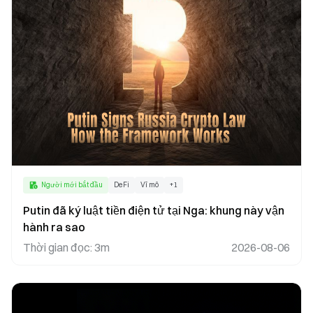
Người mới bắt đầu
DeFi
Vĩ mô
+
1
Putin đã ký luật tiền điện tử tại Nga: khung này vận
hành ra sao
Thời gian đọc
:
3m
2026-08-06