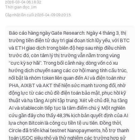
2026-03-04 06:18:32
Thời gian đọc
:
1m
Cập nhật lần cuối
2026-04-09 09:20:15
Báo cáo hàng ngày Gate Research: Ngày 4 tháng 3, thị
trường tiền điện tử duy trì giai đoạn tích lũy yếu, với BTC
và ETH giao dịch trong biên độ hẹp sau nhịp điều chỉnh
trước đó, còn tâm lý thị trường vẫn nằm trong vùng
“cực kỳ sợ hãi”. Trong bối cảnh này, dòng vốn có xu
hướng dịch chuyển sang các cơ hội mang tính cấu trúc,
nổi bật là nhóm token liên quan đến AI và điện toán như
PHA, AIXBT và AKT thể hiện sức mạnh tương đối, nhờ
động lực từ các chủ đề điện toán bảo mật, phục hồi kỹ
thuật và hạ tầng AI phi tập trung. Xét về chủ đề, hạ tầng
AI và stablecoin tiếp tục là tâm điểm chú ý. Một nghiên
cứu gần đây cho thấy 48,3% kịch bản quyết định của AI
lựa chọn Bitcoin là công cụ tiền tệ ưu tiên. Đồng thời,
Circle đã triển khai testnet Nanopayments, hỗ trợ thanh
toán USDC siêu nhỏ và thử nghiệm các trường hợp sử