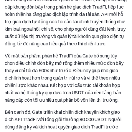
cấp khung đòn bẩy trong phân hệ giao dịch TradFi, tiếp tục
hoàn thiện hạ tầng giao dịch lập trình đa tài sản. API mới hỗ
trợ giao dịch tự động các tài sản tài chính truyền thống như
kim loại, ngoại hối, chỉ số, cho phép người dùng đặt lệnh, truy
xuất dữ liệu thị trường và quản lý tài khoản qua giao diện tự
động, từ đó nâng cao hiệu quả thực thi chiến lược.
Về mặt sản phẩm, phân hệ TradFi của Gate bổ sung tùy
chọn điều chỉnh đòn bẩy, mở rộng thêm nhiều mức đòn bẩy
thay vì chỉ tối đa 500x như trước. Điều này giúp nhà giao
dịch linh hoạt hơn trong quản trị rủi ro và vị thế theo nhiều
chiến lược khác nhau. Kết hợp với cấu trúc tài khoản hợp
nhất và hệ thống ký quỹ dựa trên USDT của nền tảng, bản
nâng cấp còn tối ưu hiệu quả phân bổ vốn liên thị trường.
Bên cạnh đó, Gate triển khai chiến dịch khuyến khích giao
dịch API TradFi với tổng giải thưởng 80.000 USDT. Người
dùng đăng ký và kích hoạt quyền giao dịch TradFi trước