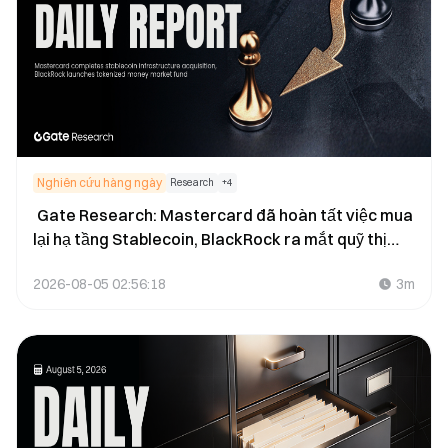
Nghiên cứu hàng ngày
Research
+
4
Gate Research: Mastercard đã hoàn tất việc mua
lại hạ tầng Stablecoin, BlackRock ra mắt quỹ thị
trường tiền tệ token hóa
2026-08-05 02:56:18
3m