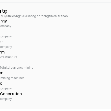
 tự
được thì có nghĩa là không có thông tin chi tiết nào.
ergy
company
 company
er
 company
erm
nfrastructure
 digital currency mining
er
in mining machines
x
 company
 Generation
 company