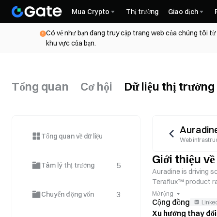
Mua Crypto
Thị trường
Giao dịch
Có vẻ như bạn đang truy cập trang web của chúng tôi từ
khu vực của bạn.
Tổng quan
Cơ hội
Dữ liệu thị trường
Auradin
Tổng quan về dữ liệu
Web infrastru
Giới thiệu v
5
Tâm lý thị trường
Auradine is driving s
Teraflux™ product ra
cooled, and hydro-c
3
Chuyển động vốn
Mở rộng
Cộng đồng
Linke
Xu hướng thay đổi 