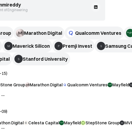
mmireddy
nt of Engineering
Group
Marathon Digital
Qualcomm Ventures
Maverick Silicon
Premji Invest
Samsung Ca
M
P
S
pital
Stanford University
S
-15
)
Stone Group
Marathon Digital
Qualcomm Ventures
Mayfield
：
--
-09
)
thon Digital
Celesta Capital
Mayfield
StepStone Group
MVP
M
：
--