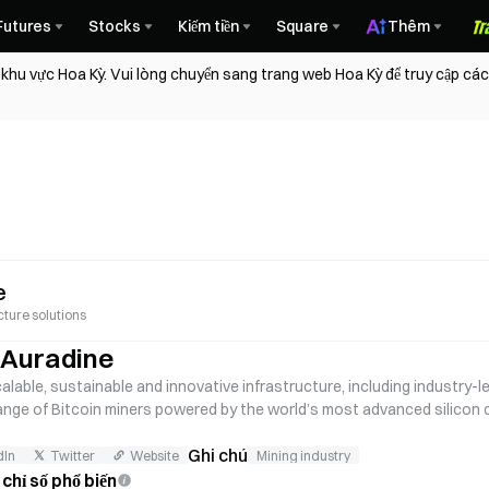
Futures
Stocks
Kiếm tiền
Square
Thêm
 khu vực Hoa Kỳ. Vui lòng chuyển sang trang web Hoa Kỳ để truy cập các
e
cture solutions
ề Auradine
calable, sustainable and innovative infrastructure, including industry-
nge of Bitcoin miners powered by the world’s most advanced silicon ch
ooled miners.
Ghi chú
dIn
Twitter
Website
Mining industry
chỉ số phổ biến