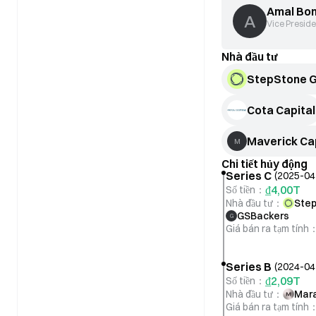
Amal Bo
A
Vice Preside
Nhà đầu tư
StepStone 
Cota Capital
Maverick Ca
M
Chi tiết hủy động
Series C
(
2025-04
₫4,00T
Số tiền
：
Nhà đầu tư
：
Step
GSBackers
G
Giá bán ra tạm tính
Series B
(
2024-04
₫2,09T
Số tiền
：
Nhà đầu tư
：
Mara
Giá bán ra tạm tính