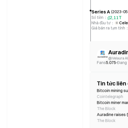
Series A
(
2023-05
₫2,11T
Số tiền
：
Nhà đầu tư
：
Cele
Giá bán ra tạm tính
Auradi
@
Velaura AI
Fans
5.075
Đang 
Tin tức liên
Bitcoin mining s
Cointelegraph
The Block
Auradine raises $
The Block