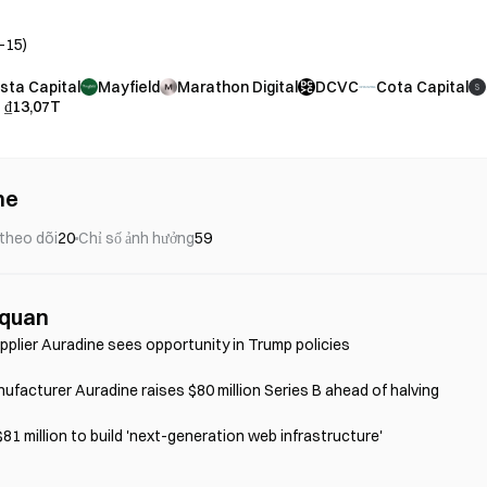
-15
)
sta Capital
Mayfield
Marathon Digital
DCVC
Cota Capital
S
：
₫13,07T
ne
theo dõi
20
Chỉ số ảnh hưởng
59
 quan
upplier Auradine sees opportunity in Trump policies
Bitcoin miner manufacturer Auradine raises $80 million Series B ahead of halving 
81 million to build 'next-generation web infrastructure'