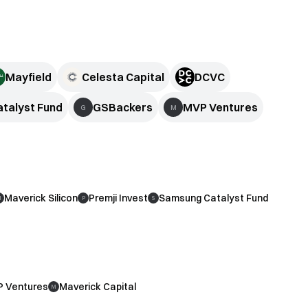
Mayfield
Celesta Capital
DCVC
talyst Fund
GSBackers
MVP Ventures
G
M
Maverick Silicon
Premji Invest
Samsung Catalyst Fund
M
P
S
 Ventures
Maverick Capital
M