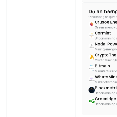
Dự án tương
*Nếu không nhấp vào 
Crusoe En
Green energy 
Cormint
Bitcoin mining
Nodal Pow
Mining energy
CryptoTh
Crypto Mining I
Bitmain
Manufacturer of
WhatsMin
Maker of bitco
Blockmetri
Bitcoin mining
Greenidge
Bitcoin mining