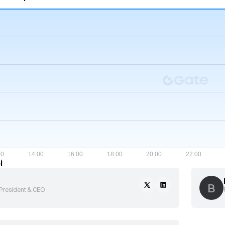
i
B
 President & CEO