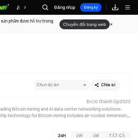
Phần thưởng
Đăng nhập
Đăng ký
 sản phẩm được hỗ trợ trong
Chuyển đổi trang web
Chia sẻ
Được thành lập
2022
leading Bitcoin mining and AI data center networking solutions. 
ip technology for Bitcoin mining includes air-cooled, immersion-
24H
1W
1M
TẤT CẢ