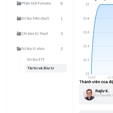
6
Phân tích Futures
1
Dữ liệu trên chuỗi
3
Chỉ báo kỹ thuật
2
Dữ liệu tổ chức
Dữ liệu ETF
Tài trợ và Đầu tư
Thành viên của độ
Rajiv K.
Co-founder,