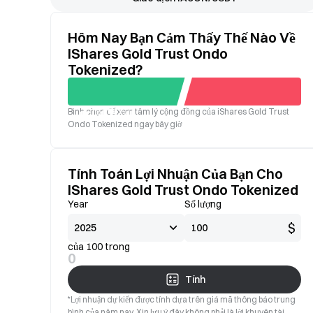
Hôm Nay Bạn Cảm Thấy Thế Nào Về
IShares Gold Trust Ondo
Tokenized?
Bình chọn để xem tâm lý cộng đồng của iShares Gold Trust
Tốt
Xấu
Ondo Tokenized ngay bây giờ
Tính Toán Lợi Nhuận Của Bạn Cho
IShares Gold Trust Ondo Tokenized
Year
Số lượng
$
của 100 trong
0
Tính
*Lợi nhuận dự kiến được tính dựa trên giá mã thông báo trung
bình của năm nay. Xin lưu ý đây không phải là lời khuyên tài