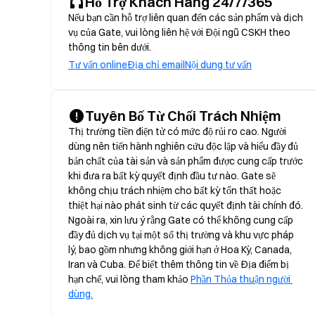
Hỗ Trợ Khách Hàng 24/7/365
Nếu bạn cần hỗ trợ liên quan đến các sản phẩm và dịch
vụ của Gate, vui lòng liên hệ với Đội ngũ CSKH theo
thông tin bên dưới.
Tư vấn online
Địa chỉ email
Nội dung tư vấn
Tuyên Bố Từ Chối Trách Nhiệm
Thị trường tiền điện tử có mức độ rủi ro cao. Người 
dùng nên tiến hành nghiên cứu độc lập và hiểu đầy đủ 
bản chất của tài sản và sản phẩm được cung cấp trước 
khi đưa ra bất kỳ quyết định đầu tư nào. Gate sẽ 
không chịu trách nhiệm cho bất kỳ tổn thất hoặc 
thiệt hại nào phát sinh từ các quyết định tài chính đó. 
Ngoài ra, xin lưu ý rằng Gate có thể không cung cấp 
đầy đủ dịch vụ tại một số thị trường và khu vực pháp 
lý, bao gồm nhưng không giới hạn ở Hoa Kỳ, Canada, 
Iran và Cuba. Để biết thêm thông tin về Địa điểm bị 
hạn chế, vui lòng tham khảo 
Phần Thỏa thuận người 
dùng.