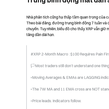
Trung bình động mất dần 
Nhà phân tích cũng hạ thấp tầm quan trọng của c
Theo bài đăng, đường trung bình động 7 tuần và 
chuyển. Tuy nhiên, biểu đồ cho thấy XRP vẫn giữ m
tăng dần dài hạn.
#XRP 2-Month Macro : $100 Requires Pain Firs
🏳️Most traders still don’t understand one thi
▫️Moving Averages & EMAs are LAGGING indic
▫️The 7W MA and 11 EMA cross are NOT stand
▫️Price leads. Indicators follow.