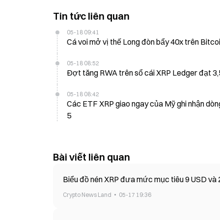
Tin tức liên quan
05-18 09:41
Cá voi mở vị thế Long đòn bẩy 40x trên Bitcoi
05-18 08:52
Đợt tăng RWA trên sổ cái XRP Ledger đạt 3,
05-18 08:42
Các ETF XRP giao ngay của Mỹ ghi nhận dòng t
5
Bài viết liên quan
Biểu đồ nén XRP đưa mức mục tiêu 9 USD và
Crypto News Land
05-17 19:36