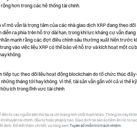
n rộng hơn trong các hệ thống tài chính.
đồ vĩ mô vẫn là trọng tâm của các nhà giao dịch XRP đang theo dõi 
diễn ra phía trên hỗ trợ dài hạn, trong khi lực kháng cự vẫn đang g
hấn mạnh rằng các đợt điều chỉnh sâu thường xuất hiện trước kh
trung vào việc liệu XRP có thể bảo vệ hỗ trợ và kích hoạt một cú b
hay không.
 tiếp tục theo dõi liệu hoạt động blockchain do tổ chức thúc đẩy 
những tháng tới hay không. Vì thế, tài sản vẫn gắn với cả vị thế kỹ 
hữu ích trong lĩnh vực tài chính
hể đến từ các nguồn bên thứ ba và chỉ mang tính chất tham khảo. Thông tin này khô
i khuyên tài chính, đầu tư hoặc pháp lý nào. Giao dịch tài sản ảo tiềm ẩn rủi ro cao
t định. Để biết thêm chi tiết, vui lòng xem
Tuyên bố miễn trừ trách nhiệm
.