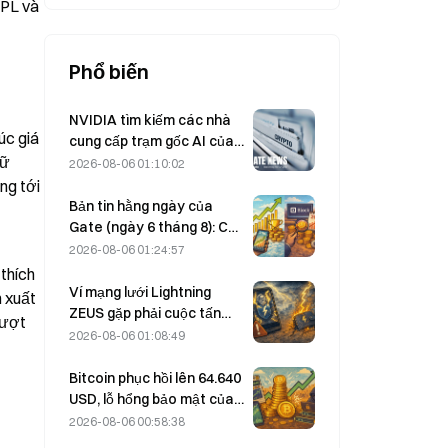
PL và 
Phổ biến
NVIDIA tìm kiếm các nhà
c giá 
cung cấp trạm gốc AI của
ữ 
Trung Quốc để triển khai
2026-08-06 01:10:02
mạng 6G
g tới 
Bản tin hằng ngày của
Gate (ngày 6 tháng 8): Cổ
phiếu ưu đãi STRC của
2026-08-06 01:24:57
Strategy phục hồi mạnh;
thích 
Block nâng dự báo kết quả
Ví mạng lưới Lightning
 xuất 
kinh doanh cả năm 2026
ZEUS gặp phải cuộc tấn
ượt 
công và tạm thời ngừng
2026-08-06 01:08:49
hoạt động, đội ngũ cho
biết tiền của người dùng
Bitcoin phục hồi lên 64.640
không bị mất.
USD, lỗ hổng bảo mật của
Coldcard khiến số lượng ví
2026-08-06 00:58:38
hoạt động đạt mức cao