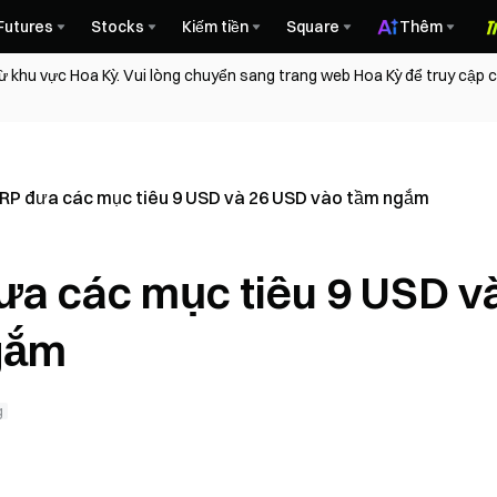
Futures
Stocks
Kiếm tiền
Square
Thêm
ừ khu vực Hoa Kỳ. Vui lòng chuyển sang trang web Hoa Kỳ để truy cập
XRP đưa các mục tiêu 9 USD và 26 USD vào tầm ngắm
ưa các mục tiêu 9 USD v
gắm
g