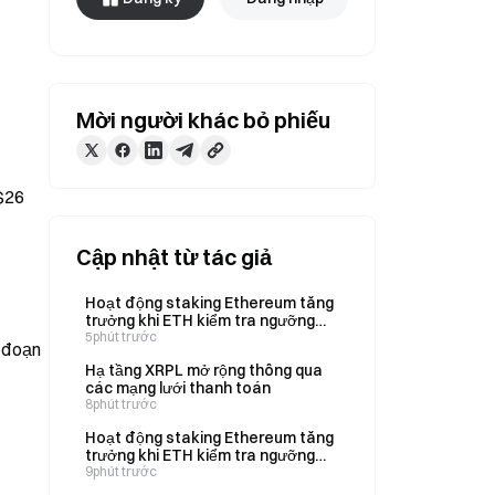
Mời người khác bỏ phiếu
$26 
Cập nhật từ tác giả
Hoạt động staking Ethereum tăng
trưởng khi ETH kiểm tra ngưỡng
kháng cự quan trọng
5phút trước
 đoạn 
Hạ tầng XRPL mở rộng thông qua
các mạng lưới thanh toán
8phút trước
Hoạt động staking Ethereum tăng
trưởng khi ETH kiểm tra ngưỡng
kháng cự quan trọng
9phút trước