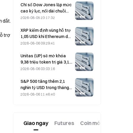
nhất trong ba tháng
Chỉ số Dow Jones lập mức
cao kỷ lục, nối dài chuỗi
tăng 5 phiên; đầu tư vào AI
2026-08-05 23:17:32
 dắt. 
thúc đẩy đà tăng
XRP kiểm định vùng hỗ trợ
ỗ trợ 
1,05 USD khi Ethereum duy
trì mức 1.908 USD trong bối
2026-08-06 09:29:41
cảnh khối lượng giao dịch
thấp
Unitas (UP) sẽ mở khóa
9,38 triệu token trị giá 3,18
triệu USD vào ngày 13
2026-08-06 03:03:16
tháng 8
S&P 500 tăng thêm 2,1
nghìn tỷ USD trong tháng
8, tương đương mức tăng
2026-08-06 11:46:40
3,12%, trong khi Bitcoin chỉ
tăng 2%.
Giao ngay
Futures
Coin mới