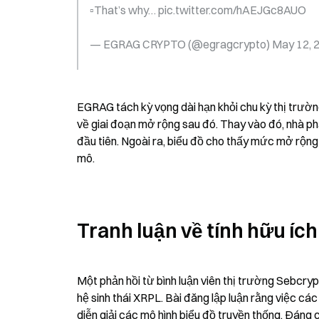
▫️That’s why… pic.twitter.com/hAEJGc8AUO
— EGRAG CRYPTO (@egragcrypto) May 12, 
EGRAG tách kỳ vọng dài hạn khỏi chu kỳ thị trườn
về giai đoạn mở rộng sau đó. Thay vào đó, nhà ph
đầu tiên. Ngoài ra, biểu đồ cho thấy mức mở rộn
mô.
Tranh luận về tính hữu íc
Một phản hồi từ bình luận viên thị trường Sebcrypt
hệ sinh thái XRPL. Bài đăng lập luận rằng việc cá
diễn giải các mô hình biểu đồ truyền thống. Đáng 