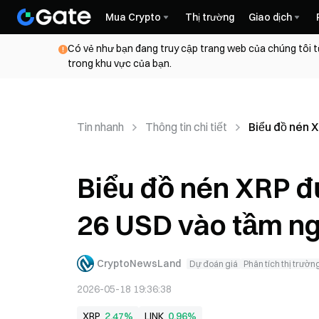
Mua Crypto
Thị trường
Giao dịch
Có vẻ như bạn đang truy cập trang web của chúng tôi t
trong khu vực của bạn.
Tin nhanh
Thông tin chi tiết
Biểu đồ nén 
Biểu đồ nén XRP đ
26 USD vào tầm n
CryptoNewsLand
Dự đoán giá
Phân tích thị trườn
2026-05-18 19:36:38
XRP
2,47%
LINK
0,96%