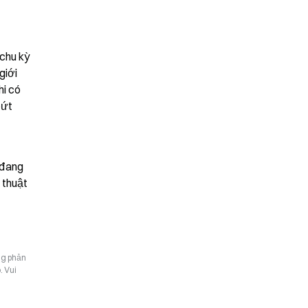
chu kỳ 
iới 
i có 
ứt 
đang 
thuật 
ng phản
. Vui