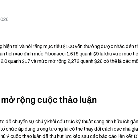
2026
g hiện tại và nói rằng mục tiêu $100 vốn thường được nhắc đến t
ân tích xác định mốc Fibonacci 1,618 quanh $9 là khu vực mục tiêu
g 2,0 quanh $17 và mức mở rộng 2,272 quanh $26 có thể là các mốc
h mở rộng cuộc thảo luận
o đã chuyển sự chú ý khỏi cấu trúc kỹ thuật sang tính hữu ích gắn 
c tổ chức áp dụng trong tương lai có thể thay đổi cách các nhà gia
chú ý, cuộc thảo luận đã thu hút lực kéo sau các báo cáo liên kết 