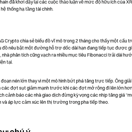
hain đã khơi dậy lại các cuộc thảo luận về mức độ hữu ích của XR
ệ thống hạ tầng tài chính.
G Crypto chia sẻ biểu đồ vĩ mô trong 2 tháng cho thấy một cấu trú
ểu đồ nêu bật một đường hỗ trợ dốc dài hạn đang tiếp tục được gi
 nhà phân tích cũng vạch ra nhiều mục tiêu Fibonacci trải dài hướn
ện tại.
oạn nén lớn thay vì một mô hình bứt phá tăng trực tiếp. Ông giải 
 các đợt sụt giảm mạnh trước khi các đợt mở rộng đi lên lớn hơn
ích cảnh báo các nhà giao dịch đừng kỳ vọng các nhịp tăng giá “m
và áp lực cảm xúc lên thị trường trong pha tiếp theo.