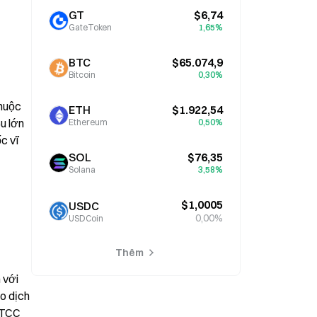
GT
$6,74
GateToken
1,65%
BTC
$65.074,9
Bitcoin
0,30%
huộc 
ETH
$1.922,54
 lớn 
Ethereum
0,50%
 vĩ 
SOL
$76,35
Solana
3,58%
$1,0005
USDC
0,00%
USDCoin
Thêm
với 
o dịch 
DTCC 