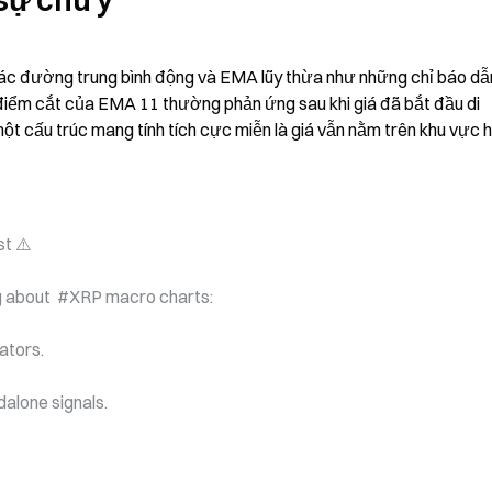
sự chú ý
ác đường trung bình động và EMA lũy thừa như những chỉ báo dẫn
điểm cắt của EMA 11 thường phản ứng sau khi giá đã bắt đầu di 
ột cấu trúc mang tính tích cực miễn là giá vẫn nằm trên khu vực h
t ⚠️
ng about  #XRP macro charts:
ators.
alone signals.