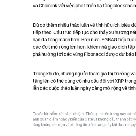
và Chainlink với việc phát triển hạ tầng blockchai
Dù có thêm nhiều thảo luận về tính hữu ích, biểu 
tiếp theo. Cấu trúc tiếp tục cho thấy xu hướng nén 
hạn đà tăng mạnh hơn. Hơn nữa, EGRAG tiếp tục n
các đợt mở rộng lớn hơn, khiến nhà giao dịch tập 
phá hướng tới các vùng Fibonacci được dự báo 
Trong khi đó, những người tham gia thị trường vẫn
tăng lên có thể củng cố nhu cầu đối với XRP trong 
lẫn các cuộc thảo luận ngày càng mở rộng về tính 
Tuyên bố miễn trừ trách nhiệm: Thông tin trên trang này có t
ánh quan điểm hoặc ý kiến của Gate và không cấu thành bất kỳ lờ
lòng không chỉ dựa vào thông tin trên trang này khi đưa ra quyế