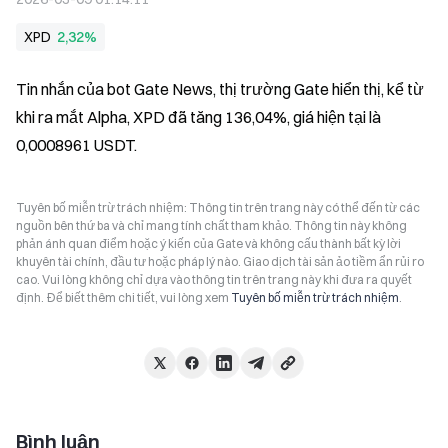
XPD
2,32%
Tin nhắn của bot Gate News, thị trường Gate hiển thị, kể từ 
khi ra mắt Alpha, XPD đã tăng 136,04%, giá hiện tại là 
0,0008961 USDT.
Tuyên bố miễn trừ trách nhiệm: Thông tin trên trang này có thể đến từ các
nguồn bên thứ ba và chỉ mang tính chất tham khảo. Thông tin này không
phản ánh quan điểm hoặc ý kiến của Gate và không cấu thành bất kỳ lời
khuyên tài chính, đầu tư hoặc pháp lý nào. Giao dịch tài sản ảo tiềm ẩn rủi ro
cao. Vui lòng không chỉ dựa vào thông tin trên trang này khi đưa ra quyết
định. Để biết thêm chi tiết, vui lòng xem
Tuyên bố miễn trừ trách nhiệm
.
Bình luận