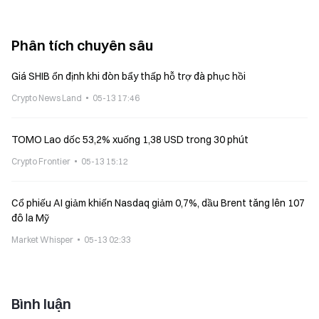
Phân tích chuyên sâu
Giá SHIB ổn định khi đòn bẩy thấp hỗ trợ đà phục hồi
Crypto News Land
05-13 17:46
TOMO Lao dốc 53,2% xuống 1,38 USD trong 30 phút
Crypto Frontier
05-13 15:12
Cổ phiếu AI giảm khiến Nasdaq giảm 0,7%, dầu Brent tăng lên 107
đô la Mỹ
Market Whisper
05-13 02:33
Bình luận