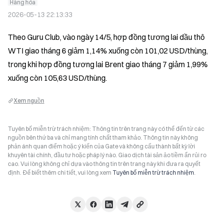
Hàng hóa
2026-05-13 22:13:33
Theo Guru Club, vào ngày 14/5, hợp đồng tương lai dầu thô 
WTI giao tháng 6 giảm 1,14% xuống còn 101,02 USD/thùng, 
trong khi hợp đồng tương lai Brent giao tháng 7 giảm 1,99% 
xuống còn 105,63 USD/thùng.
Xem nguồn
Tuyên bố miễn trừ trách nhiệm: Thông tin trên trang này có thể đến từ các
nguồn bên thứ ba và chỉ mang tính chất tham khảo. Thông tin này không
phản ánh quan điểm hoặc ý kiến của Gate và không cấu thành bất kỳ lời
khuyên tài chính, đầu tư hoặc pháp lý nào. Giao dịch tài sản ảo tiềm ẩn rủi ro
cao. Vui lòng không chỉ dựa vào thông tin trên trang này khi đưa ra quyết
định. Để biết thêm chi tiết, vui lòng xem
Tuyên bố miễn trừ trách nhiệm
.