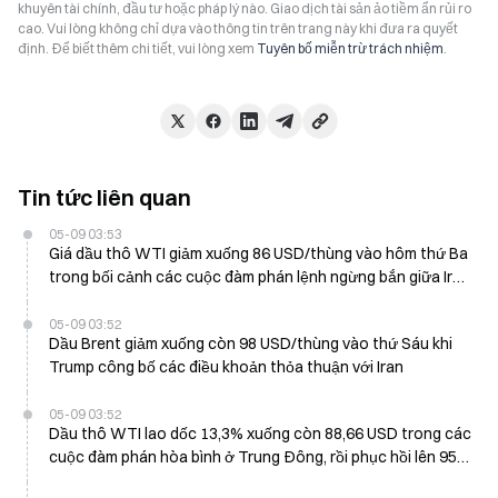
khuyên tài chính, đầu tư hoặc pháp lý nào. Giao dịch tài sản ảo tiềm ẩn rủi ro
cao. Vui lòng không chỉ dựa vào thông tin trên trang này khi đưa ra quyết
định. Để biết thêm chi tiết, vui lòng xem
Tuyên bố miễn trừ trách nhiệm
.
Tin tức liên quan
05-09 03:53
Giá dầu thô WTI giảm xuống 86 USD/thùng vào hôm thứ Ba
trong bối cảnh các cuộc đàm phán lệnh ngừng bắn giữa Iran
và Mỹ
05-09 03:52
Dầu Brent giảm xuống còn 98 USD/thùng vào thứ Sáu khi
Trump công bố các điều khoản thỏa thuận với Iran
05-09 03:52
Dầu thô WTI lao dốc 13,3% xuống còn 88,66 USD trong các
cuộc đàm phán hòa bình ở Trung Đông, rồi phục hồi lên 95
USD