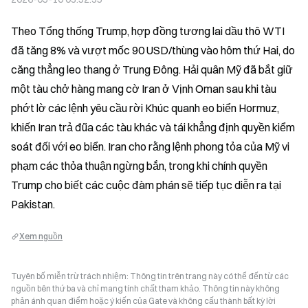
Theo Tổng thống Trump, hợp đồng tương lai dầu thô WTI 
đã tăng 8% và vượt mốc 90 USD/thùng vào hôm thứ Hai, do 
căng thẳng leo thang ở Trung Đông. Hải quân Mỹ đã bắt giữ 
một tàu chở hàng mang cờ Iran ở Vịnh Oman sau khi tàu 
phớt lờ các lệnh yêu cầu rời Khúc quanh eo biển Hormuz, 
khiến Iran trả đũa các tàu khác và tái khẳng định quyền kiểm 
soát đối với eo biển. Iran cho rằng lệnh phong tỏa của Mỹ vi 
phạm các thỏa thuận ngừng bắn, trong khi chính quyền 
Trump cho biết các cuộc đàm phán sẽ tiếp tục diễn ra tại 
Pakistan.
Xem nguồn
Tuyên bố miễn trừ trách nhiệm: Thông tin trên trang này có thể đến từ các
nguồn bên thứ ba và chỉ mang tính chất tham khảo. Thông tin này không
phản ánh quan điểm hoặc ý kiến của Gate và không cấu thành bất kỳ lời