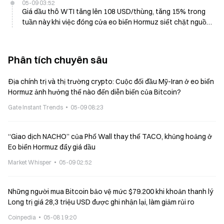
05-09 03:52
Giá dầu thô WTI tăng lên 108 USD/thùng, tăng 15% trong
tuần này khi việc đóng cửa eo biển Hormuz siết chặt nguồn
cung
Phân tích chuyên sâu
Địa chính trị và thị trường crypto: Cuộc đối đầu Mỹ-Iran ở eo biển
Hormuz ảnh hưởng thế nào đến diễn biến của Bitcoin?
Gate Instant Trends
05-09 08:23
“Giao dịch NACHO” của Phố Wall thay thế TACO, khủng hoảng ở
Eo biển Hormuz đẩy giá dầu
Market Whisper
05-09 02:52
Những người mua Bitcoin bảo vệ mức $79.200 khi khoản thanh lý
Long trị giá 28,3 triệu USD được ghi nhận lại, làm giảm rủi ro
Coinpedia
05-08 19:20