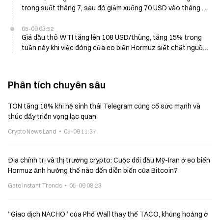
trong suốt tháng 7, sau đó giảm xuống 70 USD vào tháng 9
do eo biển Hormuz bị phong tỏa
05-09 03:52
Giá dầu thô WTI tăng lên 108 USD/thùng, tăng 15% trong
tuần này khi việc đóng cửa eo biển Hormuz siết chặt nguồn
cung
Phân tích chuyên sâu
TON tăng 18% khi hệ sinh thái Telegram củng cố sức mạnh và
thúc đẩy triển vọng lạc quan
Crypto News Land
05-09 11:37
Địa chính trị và thị trường crypto: Cuộc đối đầu Mỹ-Iran ở eo biển
Hormuz ảnh hưởng thế nào đến diễn biến của Bitcoin?
Gate Instant Trends
05-09 08:23
“Giao dịch NACHO” của Phố Wall thay thế TACO, khủng hoảng ở