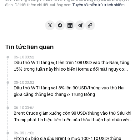
định. Để biết thêm chi tiết, vui lòng xem
Tuyên bố miễn trừ trách nhiệm
.
Tin tức liên quan
05-10 03:52
Dầu thô WTI tăng vọt lên trên 108 USD vào thứ Năm, tăng
15% trong tuần này khi eo biển Hormuz đối mặt nguy cơ
đóng cửa hiệu quả
05-10 03:52
Dầu thô WTI tăng vọt 8% lên 90 USD/thùng vào thứ Hai
giữa căng thẳng leo thang ở Trung Đông
05-10 03:52
Brent Crude giảm xuống còn 98 USD/thùng vào thứ Sáu khi
Trump phát tín hiệu tiến triển của thỏa thuận hạt nhân với
Iran
05-09 17:02
Fitch dự báo giá dầu Brent ở mức 100–110 USD/thùng