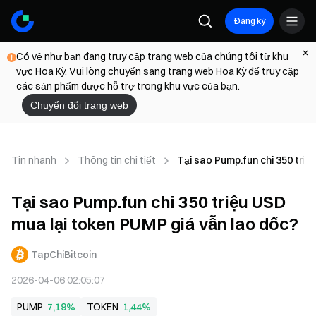
Đăng ký
Có vẻ như bạn đang truy cập trang web của chúng tôi từ khu
vực Hoa Kỳ. Vui lòng chuyển sang trang web Hoa Kỳ để truy cập
các sản phẩm được hỗ trợ trong khu vực của bạn.
Chuyển đổi trang web
Tin nhanh
Thông tin chi tiết
Tại sao Pump.fun chi 350 triệ
Tại sao Pump.fun chi 350 triệu USD
mua lại token PUMP giá vẫn lao dốc?
TapChiBitcoin
2026-04-06 02:05:07
PUMP
7,19%
TOKEN
1,44%