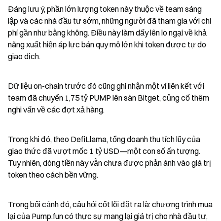
Đáng lưu ý, phần lớn lượng token này thuộc về team sáng 
lập và các nhà đầu tư sớm, những người đã tham gia với chi 
phí gần như bằng không. Điều này làm dấy lên lo ngại về khả 
năng xuất hiện áp lực bán quy mô lớn khi token được tự do 
giao dịch.
Dữ liệu on-chain trước đó cũng ghi nhận một ví liên kết với 
team đã chuyển 1,75 tỷ PUMP lên sàn Bitget, củng cố thêm 
nghi vấn về các đợt xả hàng.
Trong khi đó, theo DefiLlama, tổng doanh thu tích lũy của 
giao thức đã vượt mốc 1 tỷ USD—một con số ấn tượng. 
Tuy nhiên, dòng tiền này vẫn chưa được phản ánh vào giá trị 
token theo cách bền vững.
Trong bối cảnh đó, câu hỏi cốt lõi đặt ra là: chương trình mua 
lại của Pump.fun có thực sự mang lại giá trị cho nhà đầu tư, 