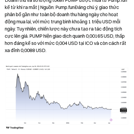
Doanh thu và số lượng token PUMP được mua từ Pump.fun 
kể từ khi ra mắt | Nguồn: Pump.funĐáng chú ý, giao thức 
phân bổ gần như toàn bộ doanh thu hàng ngày cho hoạt 
động mua lại, với mức trung bình khoảng 1 triệu USD mỗi 
ngày. Tuy nhiên, chiến lược này chưa tạo ra tác động tích 
cực lên giá. PUMP hiện giao dịch quanh 0,00165 USD, thấp 
hơn đáng kể so với mức 0,004 USD tại ICO và còn cách rất 
xa đỉnh 0,0088 USD.