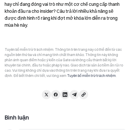
hay chỉ đang đóng vai trò như một cơ chế cung cấp thanh 
khoản đầu ra cho insider? Câu trả lời nhiều khả năng sẽ 
được định hình rõ ràng khi đợt mở khóa lớn diễn ra trong 
mùa hè này.
Tuyên bố miễn trừ trách nhiệm: Thông tin trên trang này có thể đến từ các
nguồn bên thứ ba và chỉ mang tính chất tham khảo. Thông tin này không
phản ánh quan điểm hoặc ý kiến của Gate và không cấu thành bất kỳ lời
khuyên tài chính, đầu tư hoặc pháp lý nào. Giao dịch tài sản ảo tiềm ẩn rủi ro
cao. Vui lòng không chỉ dựa vào thông tin trên trang này khi đưa ra quyết
định. Để biết thêm chi tiết, vui lòng xem
Tuyên bố miễn trừ trách nhiệm
.
Bình luận