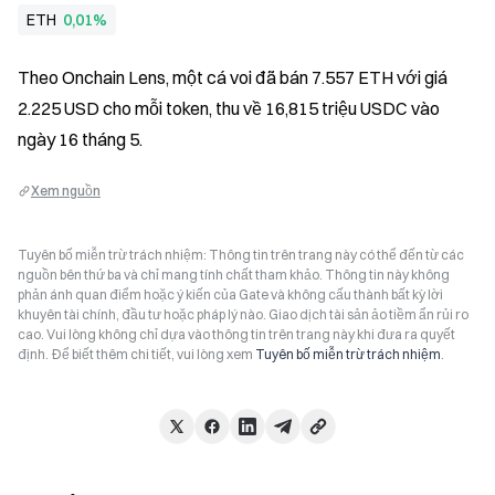
ETH
0,01%
Theo Onchain Lens, một cá voi đã bán 7.557 ETH với giá 
2.225 USD cho mỗi token, thu về 16,815 triệu USDC vào 
ngày 16 tháng 5.
Xem nguồn
Tuyên bố miễn trừ trách nhiệm: Thông tin trên trang này có thể đến từ các
nguồn bên thứ ba và chỉ mang tính chất tham khảo. Thông tin này không
phản ánh quan điểm hoặc ý kiến của Gate và không cấu thành bất kỳ lời
khuyên tài chính, đầu tư hoặc pháp lý nào. Giao dịch tài sản ảo tiềm ẩn rủi ro
cao. Vui lòng không chỉ dựa vào thông tin trên trang này khi đưa ra quyết
định. Để biết thêm chi tiết, vui lòng xem
Tuyên bố miễn trừ trách nhiệm
.