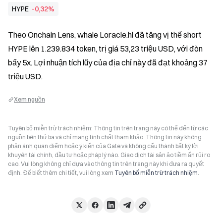
HYPE
-0,32%
Theo Onchain Lens, whale Loracle.hl đã tăng vị thế short 
HYPE lên 1.239.834 token, trị giá 53,23 triệu USD, với đòn 
bẩy 5x. Lợi nhuận tích lũy của địa chỉ này đã đạt khoảng 37 
triệu USD.
Xem nguồn
Tuyên bố miễn trừ trách nhiệm: Thông tin trên trang này có thể đến từ các
nguồn bên thứ ba và chỉ mang tính chất tham khảo. Thông tin này không
phản ánh quan điểm hoặc ý kiến của Gate và không cấu thành bất kỳ lời
khuyên tài chính, đầu tư hoặc pháp lý nào. Giao dịch tài sản ảo tiềm ẩn rủi ro
cao. Vui lòng không chỉ dựa vào thông tin trên trang này khi đưa ra quyết
định. Để biết thêm chi tiết, vui lòng xem
Tuyên bố miễn trừ trách nhiệm
.