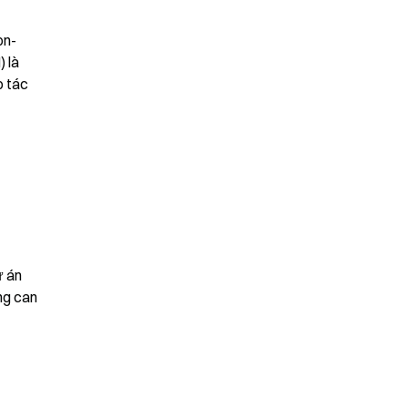
on-
 là 
 tác 
 án 
g can 