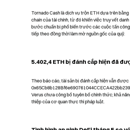
Tornado Cash là dịch vụ trộn ETH dựa trên bằng 
chain của tài chính, từ đó khiến việc truy vết dan
bước chuẩn bị phổ biến trước các cuộc tấn công q
tiếp theo đồng thời làm mờ nguồn gốc của quỹ.
5.402,4 ETH bị đánh cắp hiện đã đư
Theo báo cáo, tài sản bị đánh cắp hiện vẫn được g
0x65Cb8b128Bf6e690761044CCECA422bb239C25F9 
Verus chưa công bố tuyên bố chính thức; khả năng 
thiệp của cơ quan thực thi pháp luật.
Tình hình an ninh DeFi tháng 5 so v