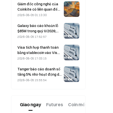
Giám đốc công nghệ của
Coinkite có liên quan đến
sự cố khai thác lỗ hổng
2026-08-05 01:13:30
Coldcard, dẫn đến 4 đợt
tấn công gây thiệt hại 114
Galaxy báo cáo khoản lỗ
triệu USD
$85M trong quý II/2026;
doanh thu thấp hơn dự
2026-08-05 17:52:57
kiến 300 triệu USD, cổ
phiếu giảm 7,23%
Visa tích hợp thanh toán
bằng stablecoin vào Visa
Direct thông qua quan hệ
2026-08-05 17:03:15
đối tác với Zero Hash
Tanger báo cáo doanh số
tăng 5% nhờ hoạt động du
lịch mùa World Cup trong
2026-08-05 15:55:54
tháng 6–7.
Giao ngay
Futures
Coin mới