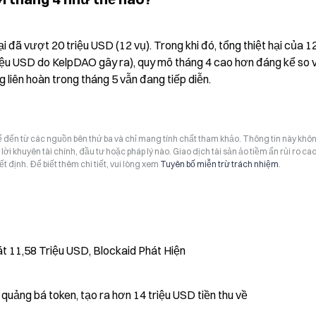
i đã vượt 20 triệu USD (12 vụ). Trong khi đó, tổng thiệt hại của 12
iệu USD do KelpDAO gây ra), quy mô tháng 4 cao hơn đáng kể so v
 liên hoàn trong tháng 5 vẫn đang tiếp diễn.
hể đến từ các nguồn bên thứ ba và chỉ mang tính chất tham khảo. Thông tin này khô
i khuyên tài chính, đầu tư hoặc pháp lý nào. Giao dịch tài sản ảo tiềm ẩn rủi ro cao
t định. Để biết thêm chi tiết, vui lòng xem
Tuyên bố miễn trừ trách nhiệm
.
 11,58 Triệu USD, Blockaid Phát Hiện
quảng bá token, tạo ra hơn 14 triệu USD tiền thu về