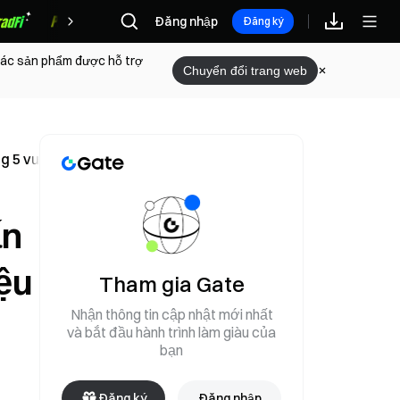
Đăng nhập
Phần thưởng
Đăng ký
 các sản phẩm được hỗ trợ
Chuyển đổi trang web
ng 5 vượt 20 triệu USD
ấn
iệu
Tham gia Gate
Nhận thông tin cập nhật mới nhất
và bắt đầu hành trình làm giàu của
bạn
Đăng ký
Đăng nhập