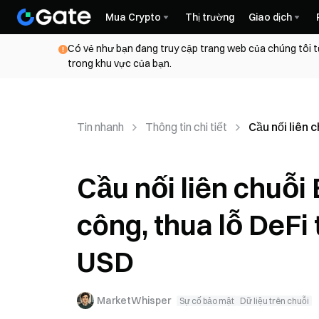
Mua Crypto
Thị trường
Giao dịch
Có vẻ như bạn đang truy cập trang web của chúng tôi t
trong khu vực của bạn.
Tin nhanh
Thông tin chi tiết
Cầu nối liên 
Cầu nối liên chuỗi
công, thua lỗ DeFi
USD
MarketWhisper
Sự cố bảo mật
Dữ liệu trên chuỗi