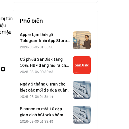
bảo đảm bằng 307 BTC.
bị tấn 
Phổ biến
ệu 
triệu 
Apple tạm thời gỡ
Telegram khỏi App Store
vì CSAM; Durov bác bỏ cáo
2026-08-05 01:06:50
buộc và cho biết ứng dụng
đã hứng chịu “một cuộc
Cổ phiếu SanDisk tăng
tấn công an ninh”.
10%: HBF đang mở ra chu
o 
kỳ tăng trưởng mới cho
2026-08-05 09:39:53
lĩnh vực lưu trữ AI như thế
nào, và liệu báo cáo tài
Ngày 5 tháng 8, Iran cho
chính có thể xác thực luận
biết các mối đe dọa quân
điểm tăng trưởng này?
sự của Mỹ đã khiến thỏa
2026-08-05 04:35:14
thuận với Oman về eo biển
Hormuz bị trì hoãn.
Binance ra mắt 10 cặp
giao dịch bStocks hôm
nay lúc 20:00 (UTC+8),
2026-08-05 02:33:45
miễn 100% phí Maker.