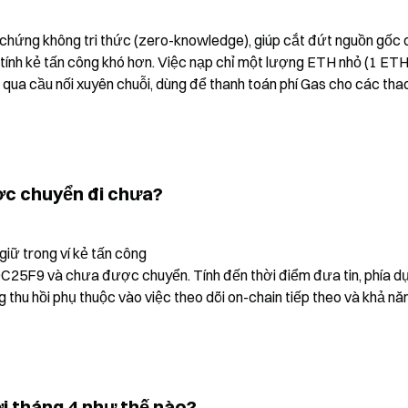
chứng không tri thức (zero-knowledge), giúp cắt đứt nguồn gốc 
h tính kẻ tấn công khó hơn. Việc nạp chỉ một lượng ETH nhỏ (1 ETH)
ua cầu nối xuyên chuỗi, dùng để thanh toán phí Gas cho các thao
ợc chuyển đi chưa?
iữ trong ví kẻ tấn công 
và chưa được chuyển. Tính đến thời điểm đưa tin, phía dự
thu hồi phụ thuộc vào việc theo dõi on-chain tiếp theo và khả năn
ới tháng 4 như thế nào?