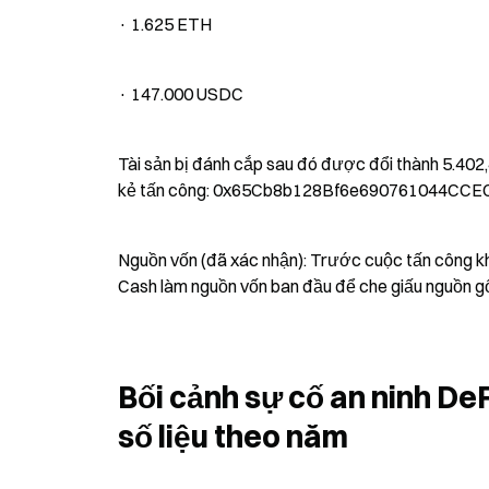
· 1.625 ETH
· 147.000 USDC
Tài sản bị đánh cắp sau đó được đổi thành 5.402,4
kẻ tấn công: 0x65Cb8b128Bf6e690761044CC
Nguồn vốn (đã xác nhận): Trước cuộc tấn công kh
Cash làm nguồn vốn ban đầu để che giấu nguồn g
Bối cảnh sự cố an ninh DeF
số liệu theo năm