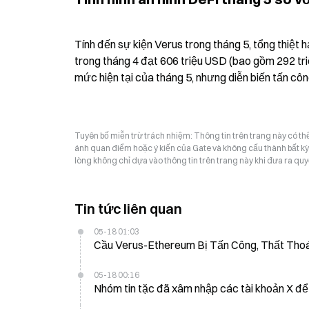
Tính đến sự kiện Verus trong tháng 5, tổng thiệt hạ
trong tháng 4 đạt 606 triệu USD (bao gồm 292 tr
mức hiện tại của tháng 5, nhưng diễn biến tấn công
Tuyên bố miễn trừ trách nhiệm: Thông tin trên trang này có t
ánh quan điểm hoặc ý kiến của Gate và không cấu thành bất kỳ lờ
lòng không chỉ dựa vào thông tin trên trang này khi đưa ra quyế
Tin tức liên quan
05-18 01:03
Cầu Verus-Ethereum Bị Tấn Công, Thất Thoát
05-18 00:16
Nhóm tin tặc đã xâm nhập các tài khoản X để 