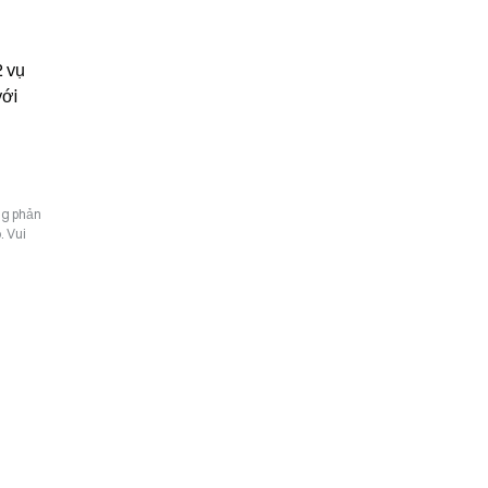
 vụ 
ới 
ng phản
. Vui