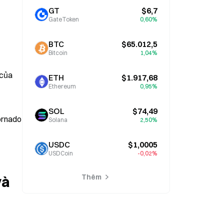
GT
$6,7
GateToken
0,60%
BTC
$65.012,5
Bitcoin
1,04%
của 
ETH
$1.917,68
Ethereum
0,95%
SOL
$74,49
ornado 
Solana
2,50%
USDC
$1,0005
USDCoin
-0,02%
Thêm
à 