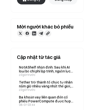
Mời người khác bỏ phiếu
Cập nhật từ tác giả
NotAShelf nhận định: Sau khi AI
loại bỏ chi phí lập trình, nguồn lực
khan hiếm duy nhất là “gu thẩm
23giờ trước
mỹ”
Tether trở thành tổ chức tư nhân
nắm giữ nhiều vàng nhất thế giới,
với tổng lượng vàng nắm giữ trong
23giờ trước
quý 2 tăng lên 146 tấn
Ba khoản vay liên quan đến cổ
phiếu PowerCompute được hợp
nhất thành một khoản vay trả gốc
08-07 03:44
một lần, với lãi suất 2% và được