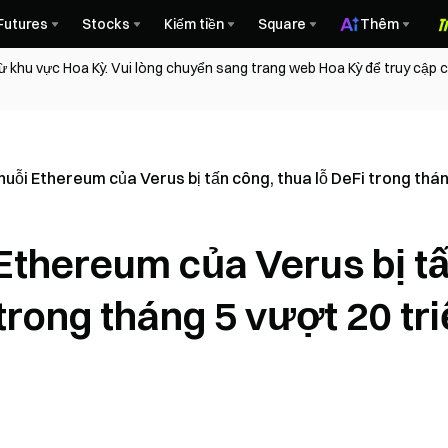
Futures
Stocks
Kiếm tiền
Square
Thêm
ừ khu vực Hoa Kỳ. Vui lòng chuyển sang trang web Hoa Kỳ để truy cập
chuỗi Ethereum của Verus bị tấn công, thua lỗ DeFi trong thá
 Ethereum của Verus bị t
 trong tháng 5 vượt 20 tr