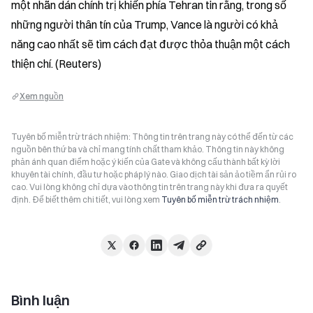
một nhãn dán chính trị khiến phía Tehran tin rằng, trong số 
những người thân tín của Trump, Vance là người có khả 
năng cao nhất sẽ tìm cách đạt được thỏa thuận một cách 
thiện chí. (Reuters)
Xem nguồn
Tuyên bố miễn trừ trách nhiệm: Thông tin trên trang này có thể đến từ các
nguồn bên thứ ba và chỉ mang tính chất tham khảo. Thông tin này không
phản ánh quan điểm hoặc ý kiến của Gate và không cấu thành bất kỳ lời
khuyên tài chính, đầu tư hoặc pháp lý nào. Giao dịch tài sản ảo tiềm ẩn rủi ro
cao. Vui lòng không chỉ dựa vào thông tin trên trang này khi đưa ra quyết
định. Để biết thêm chi tiết, vui lòng xem
Tuyên bố miễn trừ trách nhiệm
.
Bình luận