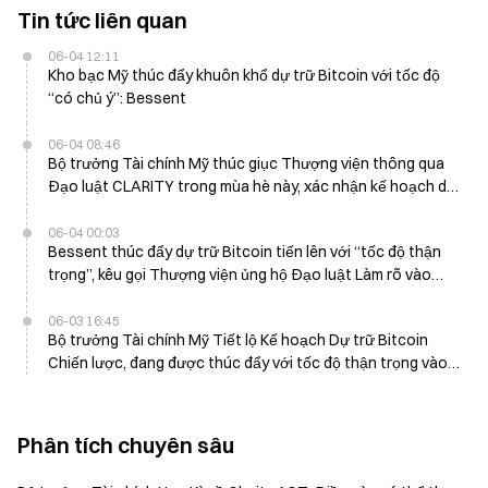
Tin tức liên quan
06-04 12:11
Kho bạc Mỹ thúc đẩy khuôn khổ dự trữ Bitcoin với tốc độ
“có chủ ý”: Bessent
06-04 08:46
Bộ trưởng Tài chính Mỹ thúc giục Thượng viện thông qua
Đạo luật CLARITY trong mùa hè này, xác nhận kế hoạch dự
trữ Bitcoin
06-04 00:03
Bessent thúc đẩy dự trữ Bitcoin tiến lên với “tốc độ thận
trọng”, kêu gọi Thượng viện ủng hộ Đạo luật Làm rõ vào
mùa hè này
06-03 16:45
Bộ trưởng Tài chính Mỹ Tiết lộ Kế hoạch Dự trữ Bitcoin
Chiến lược, đang được thúc đẩy với tốc độ thận trọng vào
ngày 4 tháng 6
Phân tích chuyên sâu