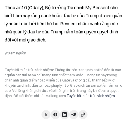
Theo Jin10 (Odaily), Bộ trưởng Tài chính Mỹ Bessent cho 
biết hôm nay rằng các khoản đầu tư của Trump được quản 
lý hoàn toàn bởi bên thứ ba. Bessent nhấn mạnh rằng các 
nhà quản lý đầu tư của Trump nắm toàn quyền quyết định 
đối với mọi giao dịch.
Xem nguồn
Tuyên bố miễn trừ trách nhiệm: Thông tin trên trang này có thể đến từ các
nguồn bên thứ ba và chỉ mang tính chất tham khảo. Thông tin này không
phản ánh quan điểm hoặc ý kiến của Gate và không cấu thành bất kỳ lời
khuyên tài chính, đầu tư hoặc pháp lý nào. Giao dịch tài sản ảo tiềm ẩn rủi ro
cao. Vui lòng không chỉ dựa vào thông tin trên trang này khi đưa ra quyết
định. Để biết thêm chi tiết, vui lòng xem
Tuyên bố miễn trừ trách nhiệm
.