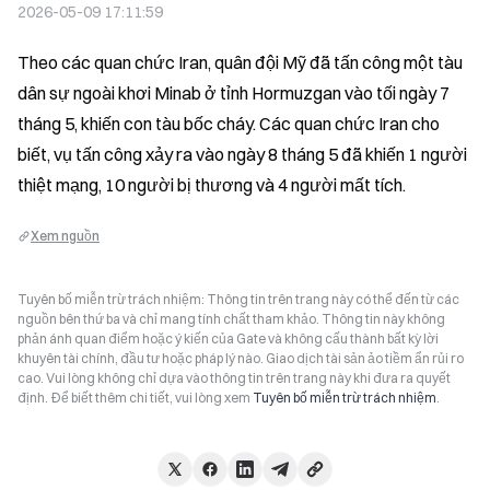
2026-05-09 17:11:59
Theo các quan chức Iran, quân đội Mỹ đã tấn công một tàu 
dân sự ngoài khơi Minab ở tỉnh Hormuzgan vào tối ngày 7 
tháng 5, khiến con tàu bốc cháy. Các quan chức Iran cho 
biết, vụ tấn công xảy ra vào ngày 8 tháng 5 đã khiến 1 người 
thiệt mạng, 10 người bị thương và 4 người mất tích.
Xem nguồn
Tuyên bố miễn trừ trách nhiệm: Thông tin trên trang này có thể đến từ các
nguồn bên thứ ba và chỉ mang tính chất tham khảo. Thông tin này không
phản ánh quan điểm hoặc ý kiến của Gate và không cấu thành bất kỳ lời
khuyên tài chính, đầu tư hoặc pháp lý nào. Giao dịch tài sản ảo tiềm ẩn rủi ro
cao. Vui lòng không chỉ dựa vào thông tin trên trang này khi đưa ra quyết
định. Để biết thêm chi tiết, vui lòng xem
Tuyên bố miễn trừ trách nhiệm
.