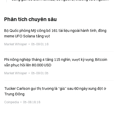
mất tích vào tối thứ Năm
Phân tích chuyên sâu
Bộ Quốc phòng Mỹ công bố 161 tài liệu ngoài hành tinh, đồng
meme UFO Solana tăng vọt
Market Whisper
05-09 01:16
Phi nông nghiệp tháng 4 tăng 115 nghìn, vượt kỳ vọng; Bitcoin
vẫn phục hồi lên 80.000 USD
Market Whisper
05-09 01:05
Tucker Carlson gọi thị trường là “giả” sau 60 ngày xung đột ở
Trung Đông
Coinpedia
05-08 18:18