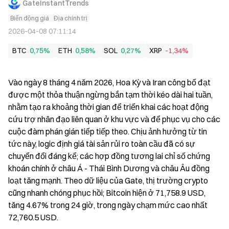
GateInstantTrends
Biến động giá
Địa chính trị
2026-04-08 07:11:14
BTC
0,75%
ETH
0,58%
SOL
0,27%
XRP
-1,34%
Vào ngày 8 tháng 4 năm 2026, Hoa Kỳ và Iran công bố đạt 
được một thỏa thuận ngừng bắn tạm thời kéo dài hai tuần, 
nhằm tạo ra khoảng thời gian để triển khai các hoạt động 
cứu trợ nhân đạo liên quan ở khu vực và để phục vụ cho các 
cuộc đàm phán gián tiếp tiếp theo. Chịu ảnh hưởng từ tin 
tức này, logic định giá tài sản rủi ro toàn cầu đã có sự 
chuyển đổi đáng kể; các hợp đồng tương lai chỉ số chứng 
khoán chính ở châu Á - Thái Bình Dương và châu Âu đồng 
loạt tăng mạnh. Theo dữ liệu của Gate, thị trường crypto 
cũng nhanh chóng phục hồi; Bitcoin hiện ở 71,758.9 USD, 
tăng 4.67% trong 24 giờ, trong ngày chạm mức cao nhất 