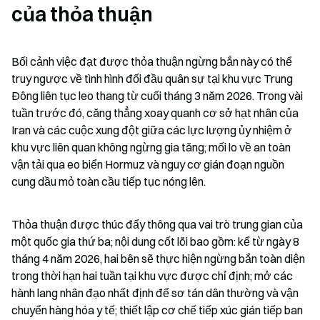
của thỏa thuận
Bối cảnh việc đạt được thỏa thuận ngừng bắn này có thể 
truy ngược về tình hình đối đầu quân sự tại khu vực Trung 
Đông liên tục leo thang từ cuối tháng 3 năm 2026. Trong vài 
tuần trước đó, căng thẳng xoay quanh cơ sở hạt nhân của 
Iran và các cuộc xung đột giữa các lực lượng ủy nhiệm ở 
khu vực liên quan không ngừng gia tăng; mối lo về an toàn 
vận tải qua eo biển Hormuz và nguy cơ gián đoạn nguồn 
cung dầu mỏ toàn cầu tiếp tục nóng lên.
Thỏa thuận được thúc đẩy thông qua vai trò trung gian của 
một quốc gia thứ ba; nội dung cốt lõi bao gồm: kể từ ngày 8 
tháng 4 năm 2026, hai bên sẽ thực hiện ngừng bắn toàn diện 
trong thời hạn hai tuần tại khu vực được chỉ định; mở các 
hành lang nhân đạo nhất định để sơ tán dân thường và vận 
chuyển hàng hóa y tế; thiết lập cơ chế tiếp xúc gián tiếp ban 