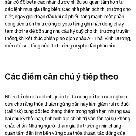
sản có độ beta cao nhận được nhiều sự quan tâm hơn từ 
các lệnh mua gia tăng biên. Các nhà phân tích thị trường cho 
biết, ngay giai đoạn đầu khi cổ phiếu tăng mạnh, một phần 
dòng tiền trên thị trường crypto từng ghi nhận dòng chảy 
tạm thời ra để bổ sung nhu cầu ký quỹ cho thị trường truyền 
thống; khi kết thúc phiên giao dịch châu Á - Thái Bình Dương, 
mức độ sôi động của thị trường crypto dần phục hồi.
Các điểm cần chú ý tiếp theo
Nhiều tổ chức tài chính quốc tế đã công bố báo cáo nghiên 
cứu cho rằng thỏa thuận ngừng bắn này làm giảm rủi ro đuôi 
(tail risk) xung đột leo thang thêm trong ngắn hạn, nhưng sau 
hai chu kỳ thời hạn, tình hình địa chính trị vẫn tồn tại sự không 
chắc chắn. Những người tham gia thị trường nhìn chung 
quan tâm đến tính bền vững của thỏa thuận, tác động của 