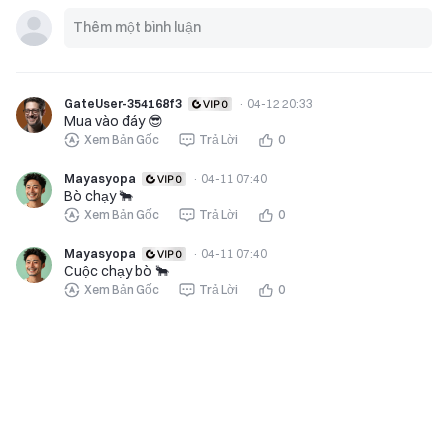
GateUser-354168f3
·
04-12 20:33
Mua vào đáy 😎
Xem Bản Gốc
Trả Lời
0
Mayasyopa
·
04-11 07:40
Bò chạy 🐂
Xem Bản Gốc
Trả Lời
0
Mayasyopa
·
04-11 07:40
Cuộc chạy bò 🐂
Xem Bản Gốc
Trả Lời
0