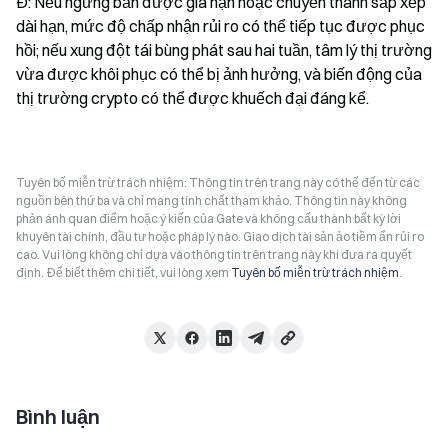
Đ: Nếu ngừng bắn được gia hạn hoặc chuyển thành sắp xếp 
dài hạn, mức độ chấp nhận rủi ro có thể tiếp tục được phục 
hồi; nếu xung đột tái bùng phát sau hai tuần, tâm lý thị trường 
vừa được khôi phục có thể bị ảnh hưởng, và biến động của 
thị trường crypto có thể được khuếch đại đáng kể.
Tuyên bố miễn trừ trách nhiệm: Thông tin trên trang này có thể đến từ các
nguồn bên thứ ba và chỉ mang tính chất tham khảo. Thông tin này không
phản ánh quan điểm hoặc ý kiến của Gate và không cấu thành bất kỳ lời
khuyên tài chính, đầu tư hoặc pháp lý nào. Giao dịch tài sản ảo tiềm ẩn rủi ro
cao. Vui lòng không chỉ dựa vào thông tin trên trang này khi đưa ra quyết
định. Để biết thêm chi tiết, vui lòng xem
Tuyên bố miễn trừ trách nhiệm
.
Bình luận