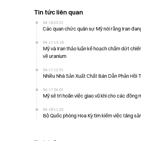
Tin tức liên quan
04-18 23:31
Các quan chức quân sự Mỹ nói rằng Iran đan
04-17 13:16
Mỹ và Iran thảo luận kế hoạch chấm dứt chiến tranh, Mỹ sẽ mở khóa $
về uranium
04-17 12:31
Nhiều Nhà Sản Xuất Chất Bán Dẫn Phản Hồi 
04-17 04:01
Mỹ sẽ trì hoãn việc giao vũ khí cho các đồng 
04-16 11:22
Bộ Quốc phòng Hoa Kỳ tìm kiếm việc tăng sản 