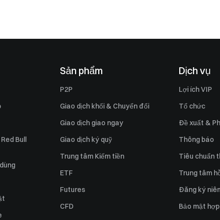
Sản phẩm
Dịch vụ
P2P
Lợi ích VIP
p
Giao dịch khối & Chuyển đổi
Tổ chức
Giao dịch giao ngay
Đề xuất & Ph
 Red Bull
Giao dịch ký quỹ
Thông báo
Trung tâm Kiếm tiền
Tiêu chuẩn t
 dùng
ETF
Trung tâm hỗ
Futures
Đăng ký niê
ật
CFD
Bảo mật hợp
e