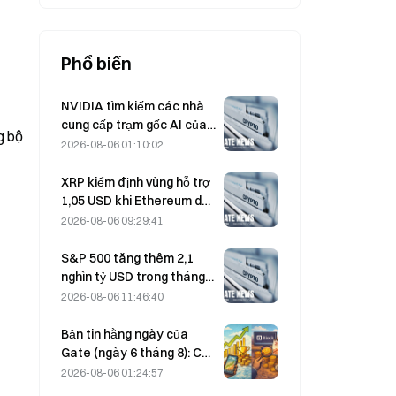
Phổ biến
NVIDIA tìm kiếm các nhà
cung cấp trạm gốc AI của
Trung Quốc để triển khai
2026-08-06 01:10:02
mạng 6G
XRP kiểm định vùng hỗ trợ
1,05 USD khi Ethereum duy
trì mức 1.908 USD trong bối
2026-08-06 09:29:41
cảnh khối lượng giao dịch
thấp
S&P 500 tăng thêm 2,1
nghìn tỷ USD trong tháng
8, tương đương mức tăng
2026-08-06 11:46:40
3,12%, trong khi Bitcoin chỉ
tăng 2%.
Bản tin hằng ngày của
Gate (ngày 6 tháng 8): Cổ
phiếu ưu đãi STRC của
2026-08-06 01:24:57
Strategy phục hồi mạnh;