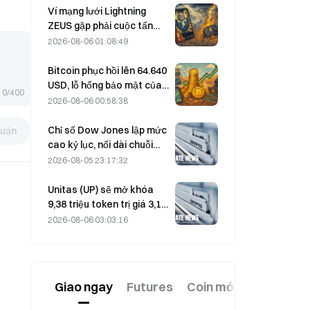
Block nâng dự báo kết quả
Ví mạng lưới Lightning
kinh doanh cả năm 2026
ZEUS gặp phải cuộc tấn
công và tạm thời ngừng
2026-08-06 01:08:49
hoạt động, đội ngũ cho
biết tiền của người dùng
Bitcoin phục hồi lên 64.640
không bị mất.
USD, lỗ hổng bảo mật của
0/400
Coldcard khiến số lượng ví
2026-08-06 00:58:38
hoạt động đạt mức cao
nhất trong ba tháng
Chỉ số Dow Jones lập mức
luận
cao kỷ lục, nối dài chuỗi
tăng 5 phiên; đầu tư vào AI
2026-08-05 23:17:32
thúc đẩy đà tăng
Unitas (UP) sẽ mở khóa
9,38 triệu token trị giá 3,18
triệu USD vào ngày 13
2026-08-06 03:03:16
tháng 8
Giao ngay
Futures
Coin mới