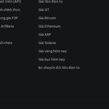
át triển (API)
Giá tiền điện tử
h chính thức
Giá GT
ơng gia P2P
Giá Bitcoin
Affiliate
Giá Ethereum
Giá XRP
uỗi chéo
Giá Solana
Giá vàng hôm nay
Giá bạc hôm nay
Bộ chuyển đổi tiền điện tử