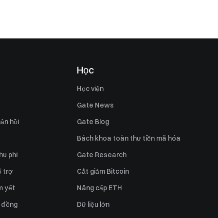
Học
Học viện
Gate News
ản hồi
Gate Blog
Bách khoa toàn thư tiền mã hóa
hu phí
Gate Research
 trợ
Cắt giảm Bitcoin
m yết
Nâng cấp ETH
 đồng
Dữ liệu lớn