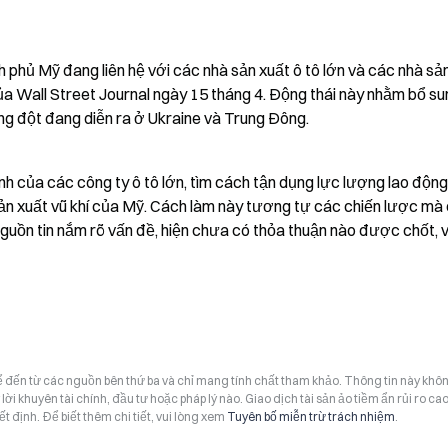
phủ Mỹ đang liên hệ với các nhà sản xuất ô tô lớn và các nhà sản
ủa Wall Street Journal ngày 15 tháng 4. Động thái này nhằm bổ su
ng đột đang diễn ra ở Ukraine và Trung Đông.
h của các công ty ô tô lớn, tìm cách tận dụng lực lượng lao động 
ản xuất vũ khí của Mỹ. Cách làm này tương tự các chiến lược mà c
guồn tin nắm rõ vấn đề, hiện chưa có thỏa thuận nào được chốt, v
hể đến từ các nguồn bên thứ ba và chỉ mang tính chất tham khảo. Thông tin này khô
i khuyên tài chính, đầu tư hoặc pháp lý nào. Giao dịch tài sản ảo tiềm ẩn rủi ro cao
t định. Để biết thêm chi tiết, vui lòng xem
Tuyên bố miễn trừ trách nhiệm
.