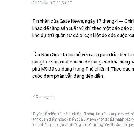
2026-04-17 23:51:37
Tin nhắn của Gate News, ngày 17 tháng 4 — Chính 
khác để tăng sản xuất vũ khí, theo một báo cáo c
kho dự trữ quân sự đã bị cạn kiệt do các cuộc xu
Lầu Năm Góc đã liên hệ với các giám đốc điều hàn
năng lực sản xuất của họ để nâng cao khả năng s
phủ Mỹ đã sử dụng trong Thế chiến II. Theo các n
cuộc đàm phán vẫn đang tiếp diễn.
Xem nguồn
Tuyên bố miễn trừ trách nhiệm: Thông tin trên trang này có t
ánh quan điểm hoặc ý kiến của Gate và không cấu thành bất kỳ lờ
lòng không chỉ dựa vào thông tin trên trang này khi đưa ra quyế