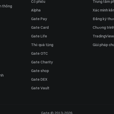
Cổ phiếu
Trung tâm ph
n thông
Alpha
Xác minh kên
Gate Pay
Đăng ký thư
Gate Card
Chương trình 
Gate Life
TradingView
Thẻ quà tặng
Giải pháp ch
Gate OTC
Gate Charity
Gate shop
ỉnh
Gate DEX
Gate Vault
Gate © 2013-2026.