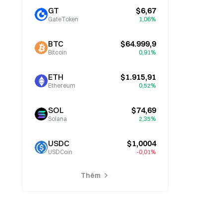
GT
$6,67
GateToken
1,06%
BTC
$64.999,9
Bitcoin
0,91%
ETH
$1.915,91
Ethereum
0,52%
SOL
$74,69
Solana
2,35%
USDC
$1,0004
USDCoin
-0,01%
Thêm