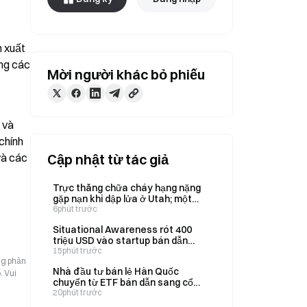
 xuất 
ng các 
Mời người khác bỏ phiếu
và 
hính 
à các 
Cập nhật từ tác giả
Trực thăng chữa cháy hạng nặng
gặp nạn khi dập lửa ở Utah; một
nhân viên vận hành thiết bị thiệt
6phút trước
mạng ở Oregon
Situational Awareness rót 400
triệu USD vào startup bán dẫn
Source Foundry trong tuần này
15phút trước
ng phản
Nhà đầu tư bán lẻ Hàn Quốc
. Vui
chuyển từ ETF bán dẫn sang cổ
phiếu công nghệ vốn hóa lớn trong
20phút trước
tháng 8