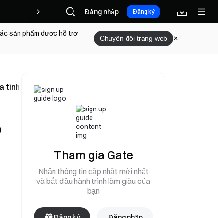
Phần thưởng
Đăng nhập
Đăng ký
 các sản phẩm được hỗ trợ
Chuyển đổi trang web
iữa tình trạng suy giảm kho dự trữ quân sự
ô
Tham gia Gate
Nhận thông tin cập nhật mới nhất
và bắt đầu hành trình làm giàu của
bạn
Đăng ký
Đăng nhập