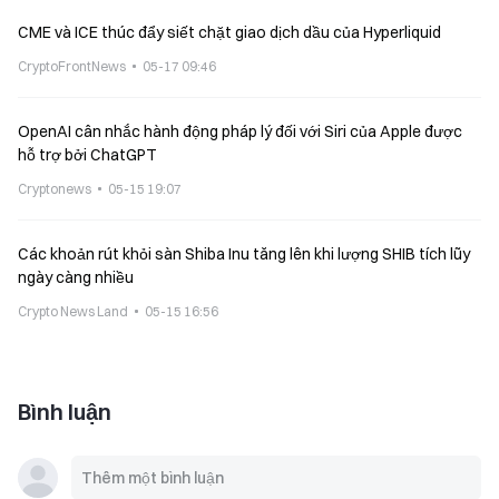
CME và ICE thúc đẩy siết chặt giao dịch dầu của Hyperliquid
CryptoFrontNews
05-17 09:46
OpenAI cân nhắc hành động pháp lý đối với Siri của Apple được
hỗ trợ bởi ChatGPT
Cryptonews
05-15 19:07
Các khoản rút khỏi sàn Shiba Inu tăng lên khi lượng SHIB tích lũy
ngày càng nhiều
Crypto News Land
05-15 16:56
Bình luận