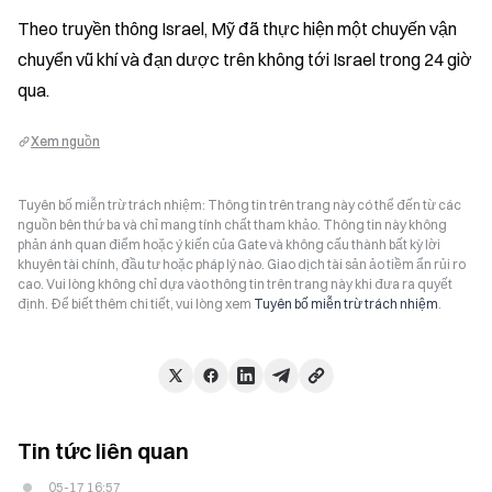
Theo truyền thông Israel, Mỹ đã thực hiện một chuyến vận 
chuyển vũ khí và đạn dược trên không tới Israel trong 24 giờ 
qua.
Xem nguồn
Tuyên bố miễn trừ trách nhiệm: Thông tin trên trang này có thể đến từ các
nguồn bên thứ ba và chỉ mang tính chất tham khảo. Thông tin này không
phản ánh quan điểm hoặc ý kiến của Gate và không cấu thành bất kỳ lời
khuyên tài chính, đầu tư hoặc pháp lý nào. Giao dịch tài sản ảo tiềm ẩn rủi ro
cao. Vui lòng không chỉ dựa vào thông tin trên trang này khi đưa ra quyết
định. Để biết thêm chi tiết, vui lòng xem
Tuyên bố miễn trừ trách nhiệm
.
Tin tức liên quan
05-17 16:57