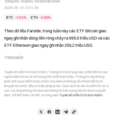
Dòng vốn
Cổ phiếu
Dữ liệu trên chuỗi
2026-05-16 10:01:39
BTC
-0,54%
ETH
-0,68%
Theo dữ liệu Farside, trong tuần này các ETF Bitcoin giao 
ngay ghi nhận dòng tiền ròng chảy ra 995,5 triệu USD và các 
ETF Ethereum giao ngay ghi nhận 255,2 triệu USD.
Xem nguồn
Tuyên bố miễn trừ trách nhiệm: Thông tin trên trang này có thể đến từ các
nguồn bên thứ ba và chỉ mang tính chất tham khảo. Thông tin này không
phản ánh quan điểm hoặc ý kiến của Gate và không cấu thành bất kỳ lời
khuyên tài chính, đầu tư hoặc pháp lý nào. Giao dịch tài sản ảo tiềm ẩn rủi ro
cao. Vui lòng không chỉ dựa vào thông tin trên trang này khi đưa ra quyết
định. Để biết thêm chi tiết, vui lòng xem
Tuyên bố miễn trừ trách nhiệm
.