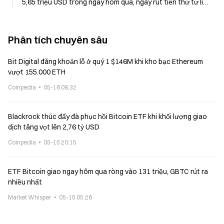
5,65 triệu USD trong ngày hôm qua, ngày rút tiền thứ tư liên
tiếp
Phân tích chuyên sâu
Bit Digital đăng khoản lỗ ở quý 1 $146M khi kho bạc Ethereum
vượt 155.000 ETH
Coinpedia
05-16 08:32
Blackrock thúc đẩy đà phục hồi Bitcoin ETF khi khối lượng giao
dịch tăng vọt lên 2,76 tỷ USD
Coinpedia
05-15 20:15
ETF Bitcoin giao ngay hôm qua ròng vào 131 triệu, GBTC rút ra
nhiều nhất
Market Whisper
05-15 05:26