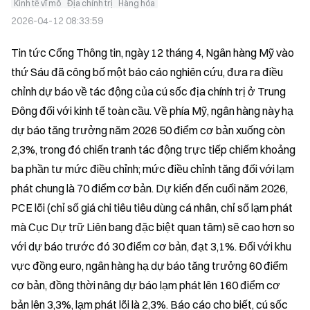
Kinh tế vĩ mô
Địa chính trị
Hàng hóa
2026-04-12 08:33:59
Tin tức Cổng Thông tin, ngày 12 tháng 4, Ngân hàng Mỹ vào 
thứ Sáu đã công bố một báo cáo nghiên cứu, đưa ra điều 
chỉnh dự báo về tác động của cú sốc địa chính trị ở Trung 
Đông đối với kinh tế toàn cầu. Về phía Mỹ, ngân hàng này hạ 
dự báo tăng trưởng năm 2026 50 điểm cơ bản xuống còn 
2,3%, trong đó chiến tranh tác động trực tiếp chiếm khoảng 
ba phần tư mức điều chỉnh; mức điều chỉnh tăng đối với lạm 
phát chung là 70 điểm cơ bản. Dự kiến đến cuối năm 2026, 
PCE lõi (chỉ số giá chi tiêu tiêu dùng cá nhân, chỉ số lạm phát 
mà Cục Dự trữ Liên bang đặc biệt quan tâm) sẽ cao hơn so 
với dự báo trước đó 30 điểm cơ bản, đạt 3,1%. Đối với khu 
vực đồng euro, ngân hàng hạ dự báo tăng trưởng 60 điểm 
cơ bản, đồng thời nâng dự báo lạm phát lên 160 điểm cơ 
bản lên 3,3%, lạm phát lõi là 2,3%. Báo cáo cho biết, cú sốc 