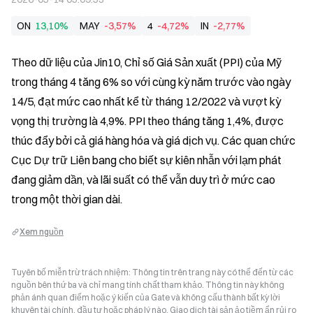
ON
13,10%
MAY
-3,57%
4
-4,72%
IN
-2,77%
Theo dữ liệu của Jin10, Chỉ số Giá Sản xuất (PPI) của Mỹ 
trong tháng 4 tăng 6% so với cùng kỳ năm trước vào ngày 
14/5, đạt mức cao nhất kể từ tháng 12/2022 và vượt kỳ 
vọng thị trường là 4,9%. PPI theo tháng tăng 1,4%, được 
thúc đẩy bởi cả giá hàng hóa và giá dịch vụ. Các quan chức 
Cục Dự trữ Liên bang cho biết sự kiên nhẫn với lạm phát 
đang giảm dần, và lãi suất có thể vẫn duy trì ở mức cao 
trong một thời gian dài.
Xem nguồn
Tuyên bố miễn trừ trách nhiệm: Thông tin trên trang này có thể đến từ các
nguồn bên thứ ba và chỉ mang tính chất tham khảo. Thông tin này không
phản ánh quan điểm hoặc ý kiến của Gate và không cấu thành bất kỳ lời
khuyên tài chính, đầu tư hoặc pháp lý nào. Giao dịch tài sản ảo tiềm ẩn rủi ro