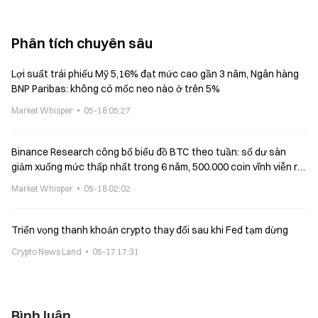
Phân tích chuyên sâu
Lợi suất trái phiếu Mỹ 5,16% đạt mức cao gần 3 năm, Ngân hàng
BNP Paribas: không có mốc neo nào ở trên 5%
Market Whisper
05-18 05:27
Binance Research công bố biểu đồ BTC theo tuần: số dư sàn
giảm xuống mức thấp nhất trong 6 năm, 500.000 coin vĩnh viễn rời
khỏi giao dịch
Market Whisper
05-18 02:02
Triển vọng thanh khoản crypto thay đổi sau khi Fed tạm dừng
Crypto News Land
05-17 17:31
Bình luận