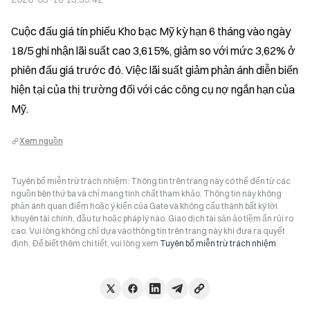
Cuộc đấu giá tín phiếu Kho bạc Mỹ kỳ hạn 6 tháng vào ngày 
18/5 ghi nhận lãi suất cao 3,615%, giảm so với mức 3,62% ở 
phiên đấu giá trước đó. Việc lãi suất giảm phản ánh diễn biến 
hiện tại của thị trường đối với các công cụ nợ ngắn hạn của 
Mỹ.
Xem nguồn
Tuyên bố miễn trừ trách nhiệm: Thông tin trên trang này có thể đến từ các
nguồn bên thứ ba và chỉ mang tính chất tham khảo. Thông tin này không
phản ánh quan điểm hoặc ý kiến của Gate và không cấu thành bất kỳ lời
khuyên tài chính, đầu tư hoặc pháp lý nào. Giao dịch tài sản ảo tiềm ẩn rủi ro
cao. Vui lòng không chỉ dựa vào thông tin trên trang này khi đưa ra quyết
định. Để biết thêm chi tiết, vui lòng xem
Tuyên bố miễn trừ trách nhiệm
.