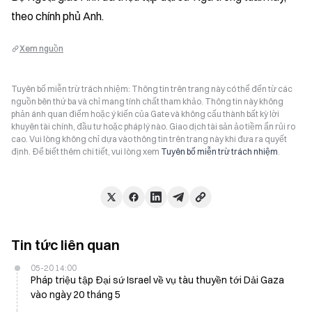
theo chính phủ Anh.
Xem nguồn
Tuyên bố miễn trừ trách nhiệm: Thông tin trên trang này có thể đến từ các
nguồn bên thứ ba và chỉ mang tính chất tham khảo. Thông tin này không
phản ánh quan điểm hoặc ý kiến của Gate và không cấu thành bất kỳ lời
khuyên tài chính, đầu tư hoặc pháp lý nào. Giao dịch tài sản ảo tiềm ẩn rủi ro
cao. Vui lòng không chỉ dựa vào thông tin trên trang này khi đưa ra quyết
định. Để biết thêm chi tiết, vui lòng xem
Tuyên bố miễn trừ trách nhiệm
.
Tin tức liên quan
05-20 14:00
Pháp triệu tập Đại sứ Israel về vụ tàu thuyền tới Dải Gaza
vào ngày 20 tháng 5