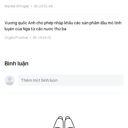
hạn mua hàng năm 300 nghìn rúp
Market Whisper
05-20 01:48
Vương quốc Anh cho phép nhập khẩu các sản phẩm dầu mỏ tinh
luyện của Nga từ các nước thứ ba
Crypto Frontier
05-19 23:01
Bình luận