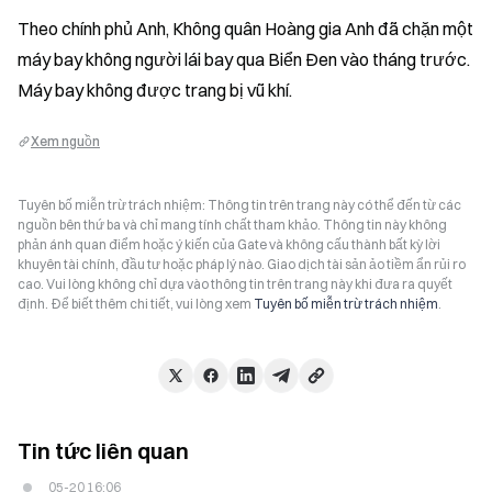
Theo chính phủ Anh, Không quân Hoàng gia Anh đã chặn một 
máy bay không người lái bay qua Biển Đen vào tháng trước. 
Máy bay không được trang bị vũ khí.
Xem nguồn
Tuyên bố miễn trừ trách nhiệm: Thông tin trên trang này có thể đến từ các
nguồn bên thứ ba và chỉ mang tính chất tham khảo. Thông tin này không
phản ánh quan điểm hoặc ý kiến của Gate và không cấu thành bất kỳ lời
khuyên tài chính, đầu tư hoặc pháp lý nào. Giao dịch tài sản ảo tiềm ẩn rủi ro
cao. Vui lòng không chỉ dựa vào thông tin trên trang này khi đưa ra quyết
định. Để biết thêm chi tiết, vui lòng xem
Tuyên bố miễn trừ trách nhiệm
.
Tin tức liên quan
05-20 16:06