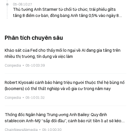
05-08 10:27
Thủ tướng Anh Starmer từ chối từ chức; trái phiếu gilts
tăng 8 điểm cơ bản, đồng bảng Anh tăng 0,5% vào ngày 8
tháng 5
Phân tích chuyên sâu
Khảo sát của Fed cho thấy mối lo ngại về AI đang gia tăng trên
nhiều thị trường, tín dụng và việc làm
Coinpedia
05-10 03:39
Robert Kiyosaki cảnh báo hàng triệu người thuộc thế hệ bùng nổ
(boomers) có thể thất nghiệp và vô gia cư trong năm nay
Coinpedia
05-10 01:32
Thống đốc Ngân hàng Trung ương Anh Bailey: Quy định
stablecoin Anh-Mỹ “sắp đối đầu”, cảnh báo rút tiền ồ ạt sẽ kéo
tới Anh
ChainNewsAbmedia
05-10 00:30