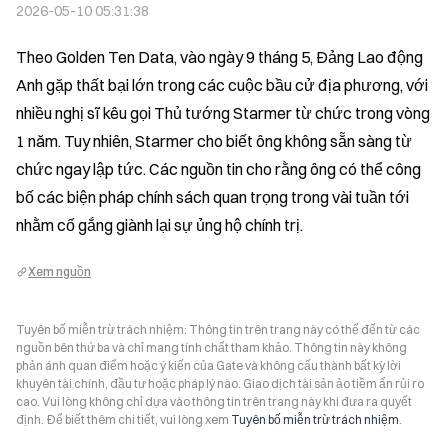
2026-05-10 05:31:38
Theo Golden Ten Data, vào ngày 9 tháng 5, Đảng Lao động 
Anh gặp thất bại lớn trong các cuộc bầu cử địa phương, với 
nhiều nghị sĩ kêu gọi Thủ tướng Starmer từ chức trong vòng 
1 năm. Tuy nhiên, Starmer cho biết ông không sẵn sàng từ 
chức ngay lập tức. Các nguồn tin cho rằng ông có thể công 
bố các biện pháp chính sách quan trọng trong vài tuần tới 
nhằm cố gắng giành lại sự ủng hộ chính trị.
Xem nguồn
Tuyên bố miễn trừ trách nhiệm: Thông tin trên trang này có thể đến từ các
nguồn bên thứ ba và chỉ mang tính chất tham khảo. Thông tin này không
phản ánh quan điểm hoặc ý kiến của Gate và không cấu thành bất kỳ lời
khuyên tài chính, đầu tư hoặc pháp lý nào. Giao dịch tài sản ảo tiềm ẩn rủi ro
cao. Vui lòng không chỉ dựa vào thông tin trên trang này khi đưa ra quyết
định. Để biết thêm chi tiết, vui lòng xem
Tuyên bố miễn trừ trách nhiệm
.