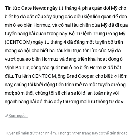
Tin tức Gate News: ngày 11 tháng 4, phía quân đội Mỹ cho 
biết họ đã bắt đầu xây dựng các điều kiện liên quan để dọn 
mìn ở eo biển Hormuz, và có hai tàu chiến của Mỹ đã đi qua 
tuyến hàng hải quan trọng này. Bộ Tư lệnh Trung ương Mỹ 
(CENTCOM) ngày 11 tháng 4 đã đăng một tuyên bố trên 
mạng xã hội, cho biết hai tàu khu trục tên lửa của Mỹ đã 
vượt qua eo biển Hormuz và đang triển khai hoạt động ở 
Vịnh Ba Tư; công tác quét mìn ở eo biển Hormuz đã bắt 
đầu. Tư lệnh CENTCOM, ông Brad Cooper, cho biết: «Hôm 
nay, chúng tôi khởi động tiến trình mở ra một tuyến đường 
mới; sớm thôi, chúng tôi sẽ chia sẻ lối đi an toàn này với 
ngành hàng hải để thúc đẩy thương mại lưu thông tự do».
Xem nguồn
Tuyên bố miễn trừ trách nhiệm: Thông tin trên trang này có thể đến từ các