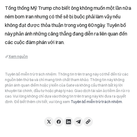
Tổng thống Mỹ Trump cho biết ông không muốn một lần nữa 
ném bom Iran nhưng có thể sẽ bị buộc phải làm vậy nếu 
không đạt được thỏa thuận trong vòng 60 ngày. Tuyên bố 
này phản ánh những căng thẳng đang diễn ra liên quan đến 
các cuộc đàm phán với Iran.
Xem nguồn
Tuyên bố miễn trừ trách nhiệm: Thông tin trên trang này có thể đến từ các
nguồn bên thứ ba và chỉ mang tính chất tham khảo. Thông tin này không
phản ánh quan điểm hoặc ý kiến của Gate và không cấu thành bất kỳ lời
khuyên tài chính, đầu tư hoặc pháp lý nào. Giao dịch tài sản ảo tiềm ẩn rủi ro
cao. Vui lòng không chỉ dựa vào thông tin trên trang này khi đưa ra quyết
định. Để biết thêm chi tiết, vui lòng xem
Tuyên bố miễn trừ trách nhiệm
.