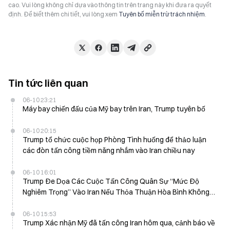
cao. Vui lòng không chỉ dựa vào thông tin trên trang này khi đưa ra quyết
định. Để biết thêm chi tiết, vui lòng xem
Tuyên bố miễn trừ trách nhiệm
.
Tin tức liên quan
06-10 23:21
Máy bay chiến đấu của Mỹ bay trên Iran, Trump tuyên bố
06-10 20:15
Trump tổ chức cuộc họp Phòng Tình huống để thảo luận
các đòn tấn công tiềm năng nhắm vào Iran chiều nay
06-10 16:01
Trump Đe Dọa Các Cuộc Tấn Công Quân Sự “Mức Độ
Nghiêm Trọng” Vào Iran Nếu Thỏa Thuận Hòa Bình Không
Được Ký Kết Vào Ngày 10 Tháng 6
06-10 15:53
Trump Xác nhận Mỹ đã tấn công Iran hôm qua, cảnh báo về