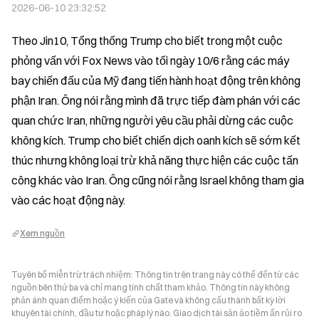
2026-06-10 23:32:52
Theo Jin10, Tổng thống Trump cho biết trong một cuộc 
phỏng vấn với Fox News vào tối ngày 10/6 rằng các máy 
bay chiến đấu của Mỹ đang tiến hành hoạt động trên không 
phận Iran. Ông nói rằng mình đã trực tiếp đàm phán với các 
quan chức Iran, những người yêu cầu phải dừng các cuộc 
không kích. Trump cho biết chiến dịch oanh kích sẽ sớm kết 
thúc nhưng không loại trừ khả năng thực hiện các cuộc tấn 
công khác vào Iran. Ông cũng nói rằng Israel không tham gia 
vào các hoạt động này.
Xem nguồn
Tuyên bố miễn trừ trách nhiệm: Thông tin trên trang này có thể đến từ các
nguồn bên thứ ba và chỉ mang tính chất tham khảo. Thông tin này không
phản ánh quan điểm hoặc ý kiến của Gate và không cấu thành bất kỳ lời
khuyên tài chính, đầu tư hoặc pháp lý nào. Giao dịch tài sản ảo tiềm ẩn rủi ro