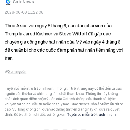
GateNews
2026-06-06 11:22:06
Theo Axios vào ngày 5 tháng 6, các đặc phái viên của 
Trump là Jared Kushner và Steve Wittoff đã gặp các 
chuyên gia công nghệ hạt nhân của Mỹ vào ngày 4 tháng 6 
để chuẩn bị cho các cuộc đàm phán hạt nhân tiềm năng với 
Iran.
Xem nguồn
Tuyên bố miễn trừ trách nhiệm: Thông tin trên trang này có thể đến từ các
nguồn bên thứ ba và chỉ mang tính chất tham khảo. Thông tin này không
phản ánh quan điểm hoặc ý kiến của Gate và không cấu thành bất kỳ lời
khuyên tài chính, đầu tư hoặc pháp lý nào. Giao dịch tài sản ảo tiềm ẩn rủi ro
cao. Vui lòng không chỉ dựa vào thông tin trên trang này khi đưa ra quyết
định. Để biết thêm chi tiết, vui lòng xem
Tuyên bố miễn trừ trách nhiệm
.