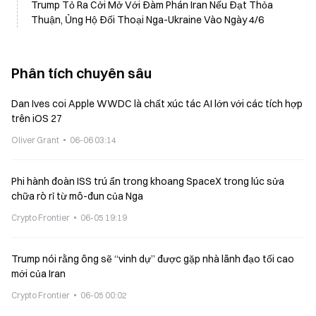
Trump Tỏ Ra Cởi Mở Với Đàm Phán Iran Nếu Đạt Thỏa
Thuận, Ủng Hộ Đối Thoại Nga-Ukraine Vào Ngày 4/6
Phân tích chuyên sâu
Dan Ives coi Apple WWDC là chất xúc tác AI lớn với các tích hợp
trên iOS 27
Oliver Grant
06-06 03:14
Phi hành đoàn ISS trú ẩn trong khoang SpaceX trong lúc sửa
chữa rò rỉ từ mô-đun của Nga
Crypto Frontier
06-05 19:19
Trump nói rằng ông sẽ “vinh dự” được gặp nhà lãnh đạo tối cao
mới của Iran
Crypto Frontier
06-05 00:02