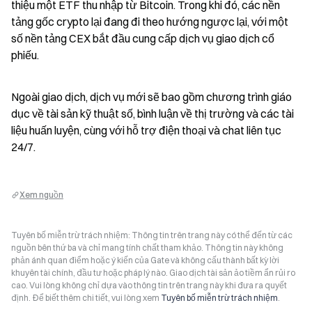
thiệu một ETF thu nhập từ Bitcoin. Trong khi đó, các nền 
tảng gốc crypto lại đang đi theo hướng ngược lại, với một 
số nền tảng CEX bắt đầu cung cấp dịch vụ giao dịch cổ 
phiếu.
Ngoài giao dịch, dịch vụ mới sẽ bao gồm chương trình giáo 
dục về tài sản kỹ thuật số, bình luận về thị trường và các tài 
liệu huấn luyện, cùng với hỗ trợ điện thoại và chat liên tục 
24/7.
Xem nguồn
Tuyên bố miễn trừ trách nhiệm: Thông tin trên trang này có thể đến từ các
nguồn bên thứ ba và chỉ mang tính chất tham khảo. Thông tin này không
phản ánh quan điểm hoặc ý kiến của Gate và không cấu thành bất kỳ lời
khuyên tài chính, đầu tư hoặc pháp lý nào. Giao dịch tài sản ảo tiềm ẩn rủi ro
cao. Vui lòng không chỉ dựa vào thông tin trên trang này khi đưa ra quyết
định. Để biết thêm chi tiết, vui lòng xem
Tuyên bố miễn trừ trách nhiệm
.