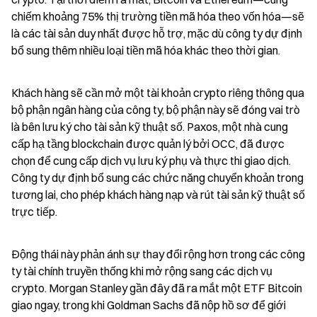
chiếm khoảng 75% thị trường tiền mã hóa theo vốn hóa—sẽ 
là các tài sản duy nhất được hỗ trợ, mặc dù công ty dự định 
bổ sung thêm nhiều loại tiền mã hóa khác theo thời gian.
Khách hàng sẽ cần mở một tài khoản crypto riêng thông qua 
bộ phận ngân hàng của công ty, bộ phận này sẽ đóng vai trò 
là bên lưu ký cho tài sản kỹ thuật số. Paxos, một nhà cung 
cấp hạ tầng blockchain được quản lý bởi OCC, đã được 
chọn để cung cấp dịch vụ lưu ký phụ và thực thi giao dịch. 
Công ty dự định bổ sung các chức năng chuyển khoản trong 
tương lai, cho phép khách hàng nạp và rút tài sản kỹ thuật số 
trực tiếp.
Động thái này phản ánh sự thay đổi rộng hơn trong các công 
ty tài chính truyền thống khi mở rộng sang các dịch vụ 
crypto. Morgan Stanley gần đây đã ra mắt một ETF Bitcoin 
giao ngay, trong khi Goldman Sachs đã nộp hồ sơ để giới 