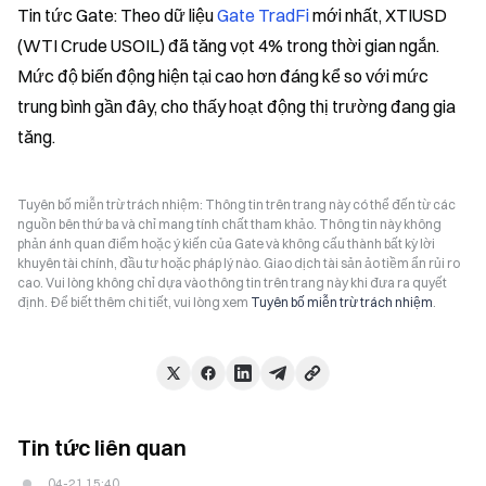
Tin tức Gate: Theo dữ liệu 
Gate TradFi
 mới nhất, XTIUSD 
(WTI Crude USOIL) đã tăng vọt 4% trong thời gian ngắn. 
Mức độ biến động hiện tại cao hơn đáng kể so với mức 
trung bình gần đây, cho thấy hoạt động thị trường đang gia 
tăng.
Tuyên bố miễn trừ trách nhiệm: Thông tin trên trang này có thể đến từ các
nguồn bên thứ ba và chỉ mang tính chất tham khảo. Thông tin này không
phản ánh quan điểm hoặc ý kiến của Gate và không cấu thành bất kỳ lời
khuyên tài chính, đầu tư hoặc pháp lý nào. Giao dịch tài sản ảo tiềm ẩn rủi ro
cao. Vui lòng không chỉ dựa vào thông tin trên trang này khi đưa ra quyết
định. Để biết thêm chi tiết, vui lòng xem
Tuyên bố miễn trừ trách nhiệm
.
Tin tức liên quan
04-21 15:40