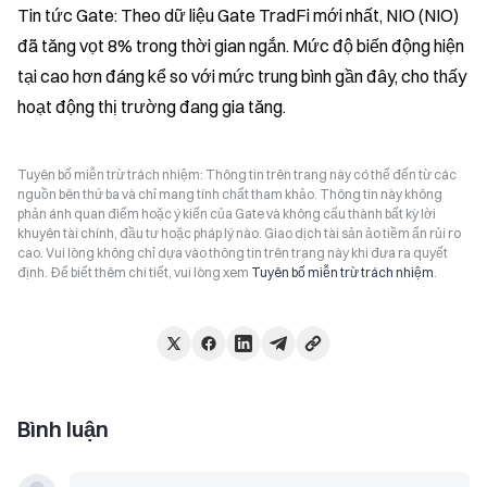
Tin tức Gate: Theo dữ liệu Gate TradFi mới nhất, NIO (NIO) 
đã tăng vọt 8% trong thời gian ngắn. Mức độ biến động hiện 
tại cao hơn đáng kể so với mức trung bình gần đây, cho thấy 
hoạt động thị trường đang gia tăng.
Tuyên bố miễn trừ trách nhiệm: Thông tin trên trang này có thể đến từ các
nguồn bên thứ ba và chỉ mang tính chất tham khảo. Thông tin này không
phản ánh quan điểm hoặc ý kiến của Gate và không cấu thành bất kỳ lời
khuyên tài chính, đầu tư hoặc pháp lý nào. Giao dịch tài sản ảo tiềm ẩn rủi ro
cao. Vui lòng không chỉ dựa vào thông tin trên trang này khi đưa ra quyết
định. Để biết thêm chi tiết, vui lòng xem
Tuyên bố miễn trừ trách nhiệm
.
Bình luận