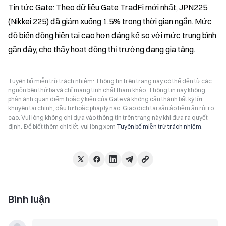
Tin tức Gate: Theo dữ liệu Gate TradFi mới nhất, JPN225 
(Nikkei 225) đã giảm xuống 1.5% trong thời gian ngắn. Mức 
độ biến động hiện tại cao hơn đáng kể so với mức trung bình 
gần đây, cho thấy hoạt động thị trường đang gia tăng.
Tuyên bố miễn trừ trách nhiệm: Thông tin trên trang này có thể đến từ các
nguồn bên thứ ba và chỉ mang tính chất tham khảo. Thông tin này không
phản ánh quan điểm hoặc ý kiến của Gate và không cấu thành bất kỳ lời
khuyên tài chính, đầu tư hoặc pháp lý nào. Giao dịch tài sản ảo tiềm ẩn rủi ro
cao. Vui lòng không chỉ dựa vào thông tin trên trang này khi đưa ra quyết
định. Để biết thêm chi tiết, vui lòng xem
Tuyên bố miễn trừ trách nhiệm
.
Bình luận