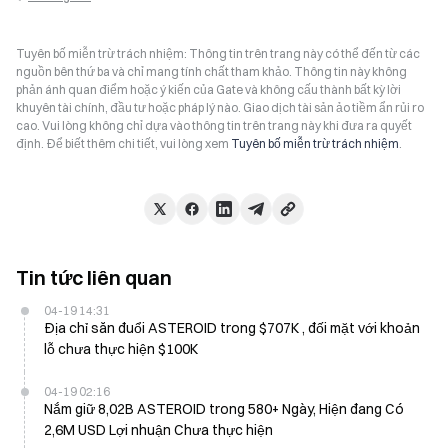
Tuyên bố miễn trừ trách nhiệm: Thông tin trên trang này có thể đến từ các
nguồn bên thứ ba và chỉ mang tính chất tham khảo. Thông tin này không
phản ánh quan điểm hoặc ý kiến của Gate và không cấu thành bất kỳ lời
khuyên tài chính, đầu tư hoặc pháp lý nào. Giao dịch tài sản ảo tiềm ẩn rủi ro
cao. Vui lòng không chỉ dựa vào thông tin trên trang này khi đưa ra quyết
định. Để biết thêm chi tiết, vui lòng xem
Tuyên bố miễn trừ trách nhiệm
.
Tin tức liên quan
04-19 14:31
Địa chỉ săn đuổi ASTEROID trong $707K , đối mặt với khoản
lỗ chưa thực hiện $100K
04-19 02:16
Nắm giữ 8,02B ASTEROID trong 580+ Ngày, Hiện đang Có
2,6M USD Lợi nhuận Chưa thực hiện