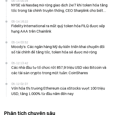
05-15 00:34
NYSE và Nasdaq mở rộng giao dịch 24/7 khi token hóa tăng
tốc trong tài chính truyền thống, CEO Sharplink cho biết
Ethereum có thể đi theo hướng khác với Bitcoin trong dài
hạn
05-14 16:22
Fidelity International ra mắt quỹ token hóa FILQ được xếp
hạng AAA trên Chainlink
05-14 03:52
Moody’s: Các ngân hàng Mỹ dự kiến triển khai chuyển đổi
số tài chính để tăng tốc, token hóa sẽ được mở rộng
05-12 13:42
Các nhà đầu tư tổ chức rót 857,9 triệu USD vào Bitcoin và
các tài sản crypto trong một tuần: CoinShares
05-12 02:37
Vốn hóa thị trường Ethereum của xStocks vượt 100 triệu
USD, tăng 1.000% từ đầu năm đến nay
Phân tích chuyên sâu