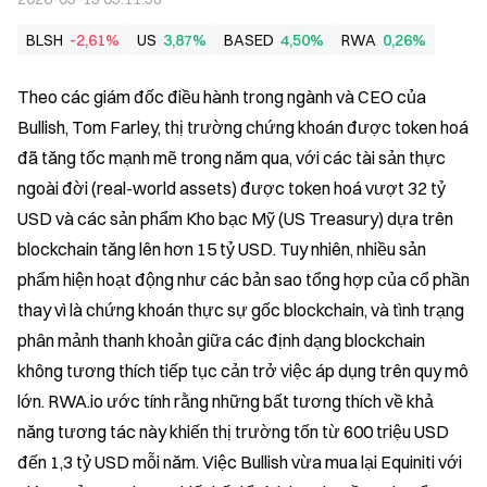
BLSH
-2,61%
US
3,87%
BASED
4,50%
RWA
0,26%
Theo các giám đốc điều hành trong ngành và CEO của 
Bullish, Tom Farley, thị trường chứng khoán được token hoá 
đã tăng tốc mạnh mẽ trong năm qua, với các tài sản thực 
ngoài đời (real-world assets) được token hoá vượt 32 tỷ 
USD và các sản phẩm Kho bạc Mỹ (US Treasury) dựa trên 
blockchain tăng lên hơn 15 tỷ USD. Tuy nhiên, nhiều sản 
phẩm hiện hoạt động như các bản sao tổng hợp của cổ phần 
thay vì là chứng khoán thực sự gốc blockchain, và tình trạng 
phân mảnh thanh khoản giữa các định dạng blockchain 
không tương thích tiếp tục cản trở việc áp dụng trên quy mô 
lớn. RWA.io ước tính rằng những bất tương thích về khả 
năng tương tác này khiến thị trường tốn từ 600 triệu USD 
đến 1,3 tỷ USD mỗi năm. Việc Bullish vừa mua lại Equiniti với 