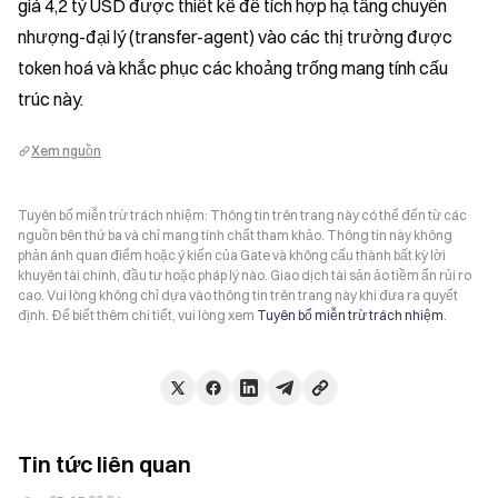
giá 4,2 tỷ USD được thiết kế để tích hợp hạ tầng chuyển 
nhượng-đại lý (transfer-agent) vào các thị trường được 
token hoá và khắc phục các khoảng trống mang tính cấu 
trúc này.
Xem nguồn
Tuyên bố miễn trừ trách nhiệm: Thông tin trên trang này có thể đến từ các
nguồn bên thứ ba và chỉ mang tính chất tham khảo. Thông tin này không
phản ánh quan điểm hoặc ý kiến của Gate và không cấu thành bất kỳ lời
khuyên tài chính, đầu tư hoặc pháp lý nào. Giao dịch tài sản ảo tiềm ẩn rủi ro
cao. Vui lòng không chỉ dựa vào thông tin trên trang này khi đưa ra quyết
định. Để biết thêm chi tiết, vui lòng xem
Tuyên bố miễn trừ trách nhiệm
.
Tin tức liên quan