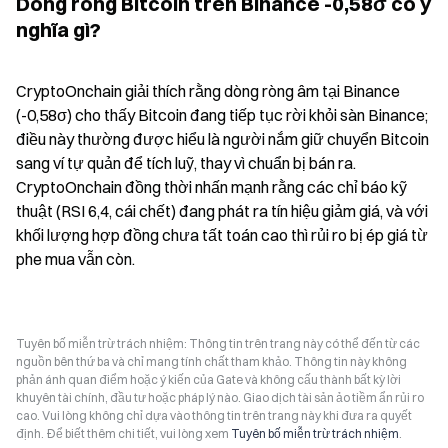
Dòng ròng Bitcoin trên Binance -0,58σ có ý 
nghĩa gì?
CryptoOnchain giải thích rằng dòng ròng âm tại Binance 
(-0,58σ) cho thấy Bitcoin đang tiếp tục rời khỏi sàn Binance; 
điều này thường được hiểu là người nắm giữ chuyển Bitcoin 
sang ví tự quản để tích luỹ, thay vì chuẩn bị bán ra. 
CryptoOnchain đồng thời nhấn mạnh rằng các chỉ báo kỹ 
thuật (RSI 6,4, cái chết) đang phát ra tín hiệu giảm giá, và với 
khối lượng hợp đồng chưa tất toán cao thì rủi ro bị ép giá từ 
phe mua vẫn còn.
Tuyên bố miễn trừ trách nhiệm: Thông tin trên trang này có thể đến từ các
nguồn bên thứ ba và chỉ mang tính chất tham khảo. Thông tin này không
phản ánh quan điểm hoặc ý kiến của Gate và không cấu thành bất kỳ lời
khuyên tài chính, đầu tư hoặc pháp lý nào. Giao dịch tài sản ảo tiềm ẩn rủi ro
cao. Vui lòng không chỉ dựa vào thông tin trên trang này khi đưa ra quyết
định. Để biết thêm chi tiết, vui lòng xem
Tuyên bố miễn trừ trách nhiệm
.